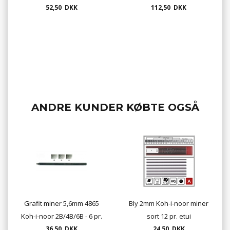
sæt 4869 5,6mm - 6 stk. pr.
52,50 DKK
112,50 DKK
farve sort
pakke
ANDRE KUNDER KØBTE OGSÅ
Grafit miner 5,6mm 4865
Bly 2mm Koh-i-noor miner
Koh-i-noor 2B/4B/6B - 6 pr.
sort 12 pr. etui
36,50 DKK
pk.
24,50 DKK