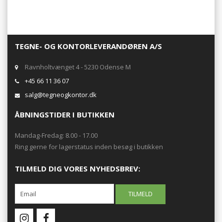
TEGNE- OG KONTORLEVERANDØREN A/S
Ravnholtvænget 4 - 5230 Odense M
+45 66 11 36 07
salg@tegneogkontor.dk
ÅBNINGSTIDER I BUTIKKEN
Mandag-Fredag: 8.00 - 17.00
Ring gerne for lagerstatus inden besøg i butikken
TILMELD DIG VORES NYHEDSBREV: