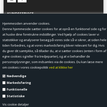
KUNDESERVICE
Hjemmesiden anvender cookies.
Forside
Denne hjemmeside sætter cookies for at opnå en funktionel side og for
at huske dine foretrukne indstillinger. Ved hjælp af cookies laver vi
Min Konto
statistikker og analyserer besøg på vores side så vi sikrer, at siden hele
tiden forbedres, og at vores markedsføring bliver relevant for dig. Hvis
Nyheder
du giver dit samtykke, så tillader du, at vi sætter cookies (enten i form af
Vilkår og betingelser
egne cookies og/eller fra tredjeparter), og at vi behandler de
personoplysninger, som indsamles via de cookies. Du kan læse mere
Profil
om cookies i vores cookiepolitik
ved at klikke her
Nødvendige
Erhverv log ind (B2B)
Markedsføring
Ansøg om log ind til Erhverv (B2B)
Funktionelle
Statistiske
Kontakt
Vis cookie detaljer
Favorit