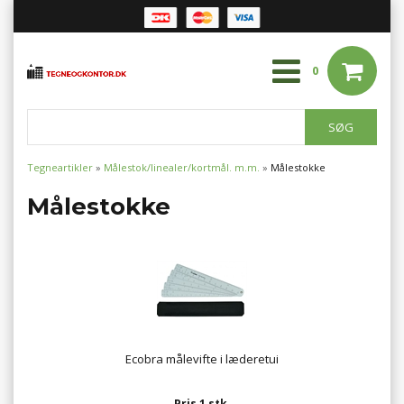
0
Tegneartikler
»
Målestok/linealer/kortmål. m.m.
»
Målestokke
Målestokke
Ecobra målevifte i læderetui
Pris 1 stk.