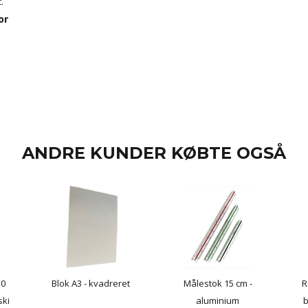
.
or
ANDRE KUNDER KØBTE OGSÅ
30
Blok A3 - kvadreret
Målestok 15 cm -
R
ski
aluminium
b