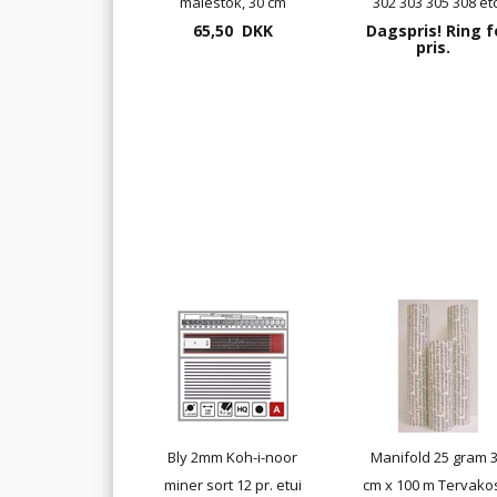
målestok, 30 cm
302 303 305 308 etc
65,50 DKK
Dagspris! Ring f
pris.
Bly 2mm Koh-i-noor
Manifold 25 gram 
miner sort 12 pr. etui
cm x 100 m Tervako