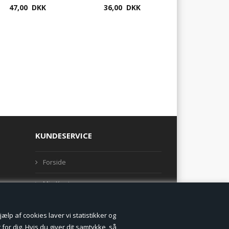
0,7 og 0,9/1,0
47,00 DKK
36,00 DKK
KUNDESERVICE
Forside
Min Konto
Nyheder
lp af cookies laver vi statistikker og
Vilkår og betingelser
for dig. Hvis du giver dit samtykke, så