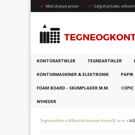
Altid skarpe priser
Salg til private, virkso
KONTORARTIKLER
TEGNEARTIKLER
KONTORMASKINER & ELEKTRONIK
PAPIR 
FOAM BOARD - SKUMPLADER M.M.
COPIC
NYHEDER
Tegneartikler
»
Målestok/linealer/kortmål. m.m.
»
Må