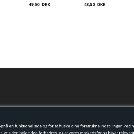
49,50 DKK
43,50 DKK
der cookies.
å en funktionel side og for at huske dine foretrukne indstillinger. Ved hjæ
, at siden hele tiden forbedres, og at vores markedsføring bliver relevant 