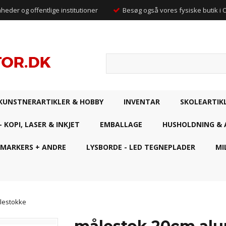
mheder og offentlige institutioner
Besøg også vores fysiske butik i
KUNSTNERARTIKLER & HOBBY
INVENTAR
SKOLEARTIK
- KOPI, LASER & INKJET
EMBALLAGE
HUSHOLDNING & 
 MARKERS + ANDRE
LYSBORDE - LED TEGNEPLADER
MI
lestokke