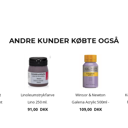
ANDRE KUNDER KØBTE OGSÅ
t
Linoleumstrykfarve
Winsor & Newton
K
nt
Lino 250 ml.
Galeria Acrylic 500ml -
91,00 DKK
mange farver
109,00 DKK