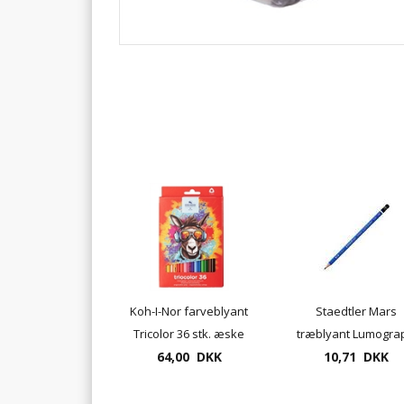
Koh-I-Nor farveblyant
Staedtler Mars
Tricolor 36 stk. æske
træblyant Lumogra
64,00 DKK
UDSOLGT
10,71 DKK
100