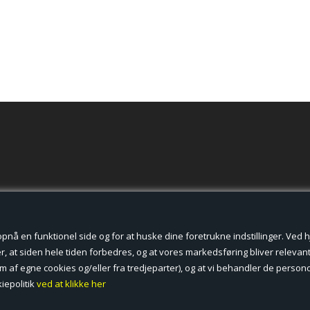
der cookies.
å en funktionel side og for at huske dine foretrukne indstillinger. Ved hjæ
, at siden hele tiden forbedres, og at vores markedsføring bliver relevant 
form af egne cookies og/eller fra tredjeparter), og at vi behandler de pers
iepolitik
ved at klikke her