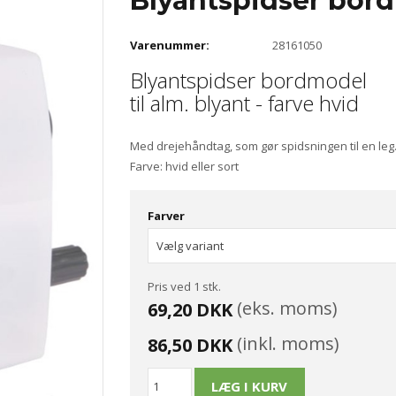
Blyantspidser bordm
Varenummer:
28161050
Blyantspidser bordmodel
til alm. blyant - farve hvid
Med drejehåndtag, som gør spidsningen til en leg
Farve: hvid eller sort
Farver
Pris ved 1 stk.
(eks. moms)
69,20 DKK
(inkl. moms)
86,50 DKK