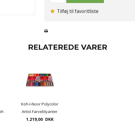
Tilføj til favoritliste
RELATEREDE VARER
Koh-I-Noor Polycolor
ph
Artist Farveblyanter
144 pr. æske ( leveres
1.219,00 DKK
i 2 æsker a 72 stk)