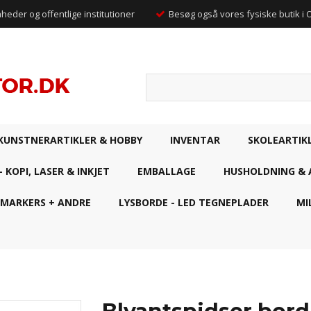
mheder og offentlige institutioner
Besøg også vores fysiske butik i
KUNSTNERARTIKLER & HOBBY
INVENTAR
SKOLEARTIK
- KOPI, LASER & INKJET
EMBALLAGE
HUSHOLDNING & 
 MARKERS + ANDRE
LYSBORDE - LED TEGNEPLADER
MI