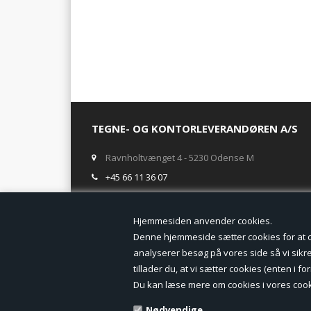
TEGNE- OG KONTORLEVERANDØREN A/S
Ravnholtvænget 4 - 5230 Odense M
+45 66 11 36 07
salg@tegneogkontor.dk
Hjemmesiden anven
ÅBNINGSTIDER I BUTIKKEN
Denne hjemmeside sætter cookies for at opn
analyserer besøg på vores side så vi sikrer
Mandag-Fredag: 8.00 - 17.00
tillader du, at vi sætter cookies (enten i 
Ring gerne for lagerstatus inden besøg i butikken
Du kan læse mere om cookies i vores cook
TILMELD DIG VORES NYHEDSBREV:
Nødvendige