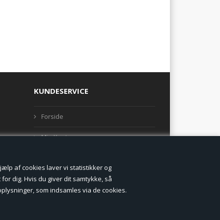
KUNDESERVICE
Forside
Min Konto
Nyheder
lp af cookies laver vi statistikker og
Vilkår og betingelser
for dig. Hvis du giver dit samtykke, så
onoplysninger, som indsamles via de cookies.
Profil
Erhverv log ind (B2B)