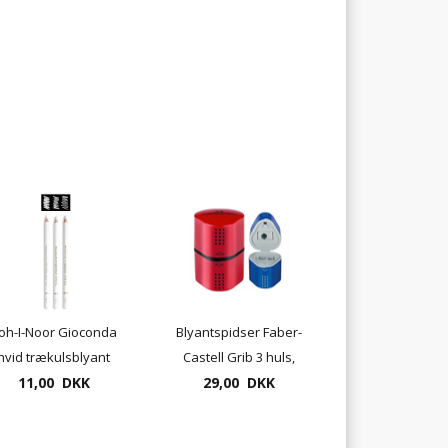
oh-I-Noor Gioconda
Blyantspidser Faber-
hvid trækulsblyant
Castell Grib 3 huls,
11,00 DKK
8812 - flere
29,00 DKK
farvet
hårdheder