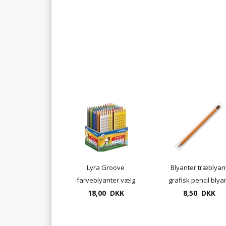
Lyra Groove
Blyanter træblyan
farveblyanter vælg
grafisk pencil blya
mellem 24 farver
18,00 DKK
8,50 DKK
type 1500