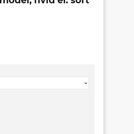
odel, hvid el. sort
.