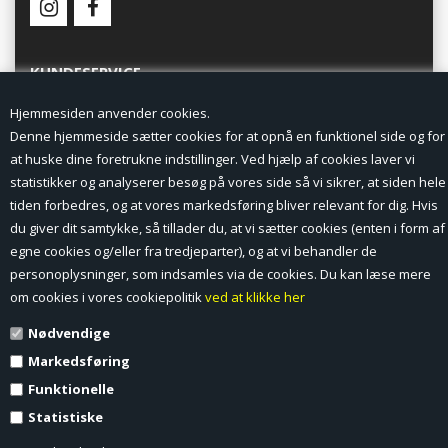
KUNDESERVICE
Hjemmesiden anvender cookies.
Forside
Denne hjemmeside sætter cookies for at opnå en funktionel side og for
at huske dine foretrukne indstillinger. Ved hjælp af cookies laver vi
Min Konto
statistikker og analyserer besøg på vores side så vi sikrer, at siden hele
tiden forbedres, og at vores markedsføring bliver relevant for dig. Hvis
Nyheder
du giver dit samtykke, så tillader du, at vi sætter cookies (enten i form af
Vilkår og betingelser
egne cookies og/eller fra tredjeparter), og at vi behandler de
personoplysninger, som indsamles via de cookies. Du kan læse mere
Profil
om cookies i vores cookiepolitik
ved at klikke her
Nødvendige
Erhverv log ind (B2B)
Markedsføring
Ansøg om log ind til Erhverv (B2B)
Funktionelle
Statistiske
Kontakt