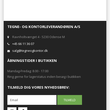
TEGNE- OG KONTORLEVERANDØREN A/S
Ravnholtvænget 4 - 5230 Odense M
+45 66 11 36 07
salg@tegneogkontor.dk
ÅBNINGSTIDER I BUTIKKEN
Mandag-Fredag: 8.00 - 17.00
Ring gerne for lagerstatus inden besøg i butikken
TILMELD DIG VORES NYHEDSBREV: