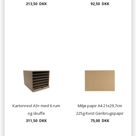
213,50 DKK
92,50 DKK
Kartonreol A3+ med 6 rum
Miljø papir A4 21x29,7cm
og skuffe
225g Kvist Genbrugspapir
311,50 DKK
naturfarve, 125ark pr.
75,00 DKK
pakke