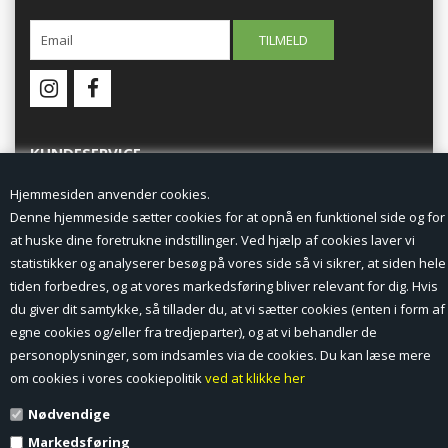
KUNDESERVICE
Hjemmesiden anvender cookies.
Forside
Denne hjemmeside sætter cookies for at opnå en funktionel side og for
at huske dine foretrukne indstillinger. Ved hjælp af cookies laver vi
Min Konto
statistikker og analyserer besøg på vores side så vi sikrer, at siden hele
tiden forbedres, og at vores markedsføring bliver relevant for dig. Hvis
Nyheder
du giver dit samtykke, så tillader du, at vi sætter cookies (enten i form af
Vilkår og betingelser
egne cookies og/eller fra tredjeparter), og at vi behandler de
personoplysninger, som indsamles via de cookies. Du kan læse mere
Profil
om cookies i vores cookiepolitik
ved at klikke her
Nødvendige
Erhverv log ind (B2B)
Markedsføring