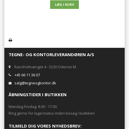
TEGNE- OG KONTORLEVERANDØREN A/S
Ravnholtvænget 4 - 5230 Odense M
+45 66 11 36 07
salg@tegneogkontor.dk
ÅBNINGSTIDER I BUTIKKEN
Mandag-Fredag: 8.00 - 17.00
Ring gerne for lagerstatus inden besøg i butikken
TILMELD DIG VORES NYHEDSBREV: