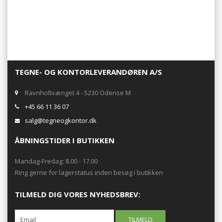
TEGNE- OG KONTORLEVERANDØREN A/S
Ravnholtvænget 4 - 5230 Odense M
+45 66 11 36 07
salg@tegneogkontor.dk
ÅBNINGSTIDER I BUTIKKEN
Mandag-Fredag: 8.00 - 17.00
Ring gerne for lagerstatus inden besøg i butikken
TILMELD DIG VORES NYHEDSBREV: