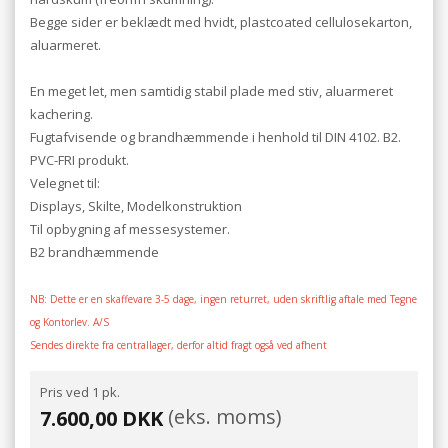
Begge sider er beklædt med hvidt, plastcoated cellulosekarton,
aluarmeret.
En meget let, men samtidig stabil plade med stiv, aluarmeret
kachering.
Fugtafvisende og brandhæmmende i henhold til DIN 4102. B2.
PVC-FRI produkt.
Velegnet til:
Displays, Skilte, Modelkonstruktion
Til opbygning af messesystemer.
B2 brandhæmmende
NB: Dette er en skaffevare 3-5 dage, ingen returret, uden skriftlig aftale med Tegne
og Kontorlev. A/S
Sendes direkte fra centrallager, derfor altid fragt også ved afhent
Pris ved 1 pk.
(eks. moms)
7.600,00 DKK