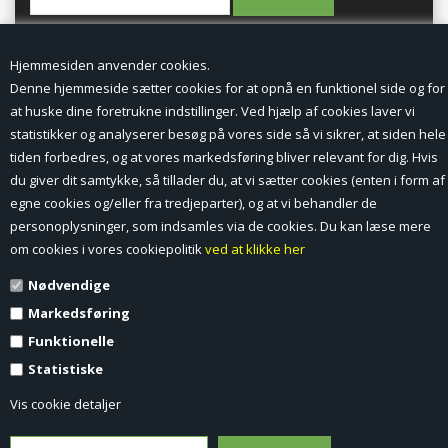
Hjemmesiden anvender cookies.
Denne hjemmeside sætter cookies for at opnå en funktionel side og for
KUNDESERVICE
at huske dine foretrukne indstillinger. Ved hjælp af cookies laver vi
statistikker og analyserer besøg på vores side så vi sikrer, at siden hele
tiden forbedres, og at vores markedsføring bliver relevant for dig. Hvis
Forside
du giver dit samtykke, så tillader du, at vi sætter cookies (enten i form af
Min Konto
egne cookies og/eller fra tredjeparter), og at vi behandler de
personoplysninger, som indsamles via de cookies. Du kan læse mere
Nyheder
om cookies i vores cookiepolitik
ved at klikke her
Nødvendige
Vilkår og betingelser
Markedsføring
Profil
Funktionelle
Statistiske
Erhverv log ind (B2B)
Vis cookie detaljer
Ansøg om log ind til Erhverv (B2B)