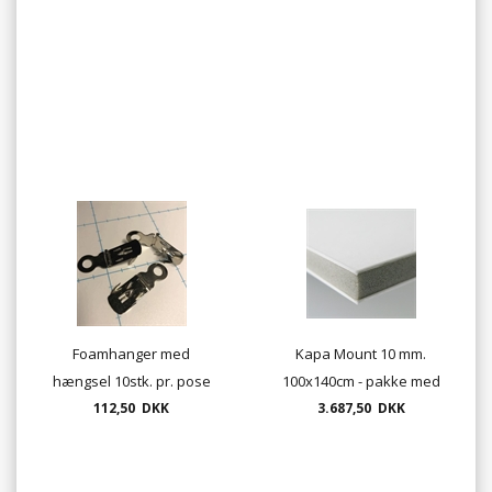
begrænset lager) "frit
leveret"
Foamhanger med
Kapa Mount 10 mm.
hængsel 10stk. pr. pose
100x140cm - pakke med
112,50 DKK
12 plader "frit leveret"
3.687,50 DKK