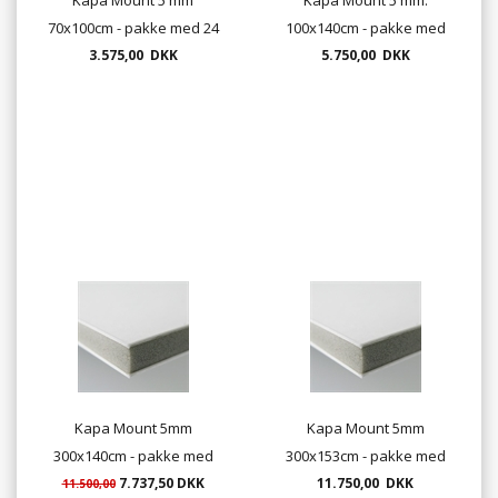
70x100cm - pakke med 24
100x140cm - pakke med
plader "frit leveret"
3.575,00 DKK
24 plader "frit leveret"
5.750,00 DKK
Kapa Mount 5mm
Kapa Mount 5mm
300x140cm - pakke med
300x153cm - pakke med
18 plader (udgår
7.737,50 DKK
16 plader "frit leveret"
11.750,00 DKK
11.500,00