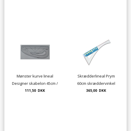
Mønster kurve lineal
Skrædderlineal Prym
Designer skabelon 45cm /
60cm skræddervinkel
18" ærmelineal
111,50 DKK
365,00 DKK