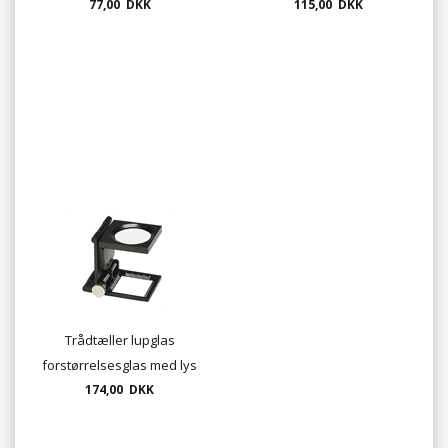
77,00 DKK
wheel
115,00 DKK
QS1
Trådtæller lupglas
forstørrelsesglas med lys
op til 5 gange
174,00 DKK