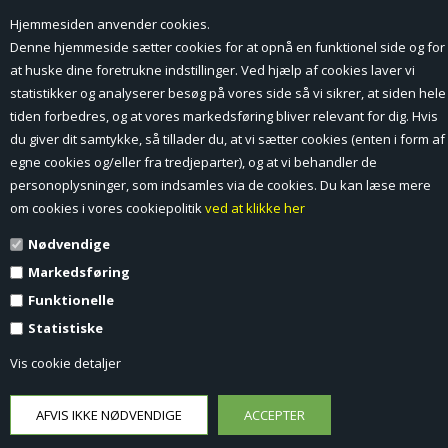
Hjemmesiden anvender cookies.
Forside
Denne hjemmeside sætter cookies for at opnå en funktionel side og for
at huske dine foretrukne indstillinger. Ved hjælp af cookies laver vi
Min Konto
statistikker og analyserer besøg på vores side så vi sikrer, at siden hele
tiden forbedres, og at vores markedsføring bliver relevant for dig. Hvis
Nyheder
du giver dit samtykke, så tillader du, at vi sætter cookies (enten i form af
Vilkår og betingelser
egne cookies og/eller fra tredjeparter), og at vi behandler de
personoplysninger, som indsamles via de cookies. Du kan læse mere
Profil
om cookies i vores cookiepolitik
ved at klikke her
Nødvendige
Erhverv log ind (B2B)
Markedsføring
Ansøg om log ind til Erhverv (B2B)
Funktionelle
Statistiske
Kontakt
Vis cookie detaljer
Favorit
Fortrydelsesformular