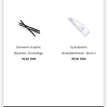
Derwent Graphic
Syskabelon
Blyanter, forskellige
skrædderlineal - 45cm x
hårdheder,
18,00 DKK
12cm - transparent
39,50 DKK