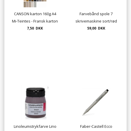
CANSON karton 160g A4
Farvebånd spole 7
Mi-Teintes - Fransk karton
skrivemaskine sort/rød
(enkelt ark)
7,50 DKK
eller sort - gruppe 1, DIN
59,00 DKK
2103
Linoleumstrykfarve Lino
Faber-Castell Ecco