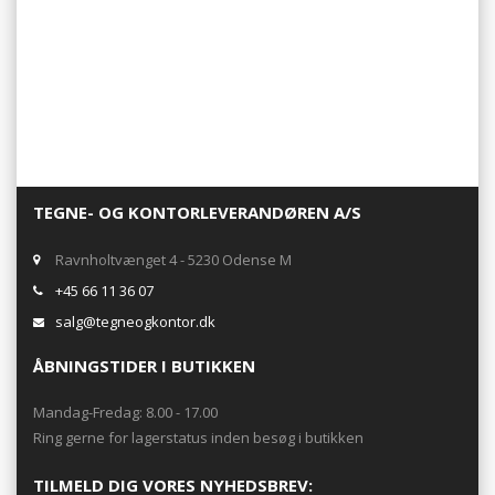
TEGNE- OG KONTORLEVERANDØREN A/S
Ravnholtvænget 4 - 5230 Odense M
+45 66 11 36 07
salg@tegneogkontor.dk
ÅBNINGSTIDER I BUTIKKEN
Mandag-Fredag: 8.00 - 17.00
Ring gerne for lagerstatus inden besøg i butikken
TILMELD DIG VORES NYHEDSBREV: