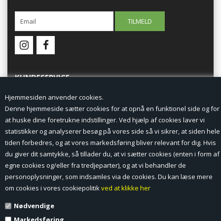
KUNDESERVICE
Hjemmesiden anvender cookies.
Forside
Denne hjemmeside sætter cookies for at opnå en funktionel side og for
at huske dine foretrukne indstillinger. Ved hjælp af cookies laver vi
Min Konto
statistikker og analyserer besøg på vores side så vi sikrer, at siden hele
tiden forbedres, og at vores markedsføring bliver relevant for dig. Hvis
Nyheder
du giver dit samtykke, så tillader du, at vi sætter cookies (enten i form af
Vilkår og betingelser
egne cookies og/eller fra tredjeparter), og at vi behandler de
personoplysninger, som indsamles via de cookies. Du kan læse mere
Profil
om cookies i vores cookiepolitik
ved at klikke her
Nødvendige
Erhverv log ind (B2B)
Markedsføring