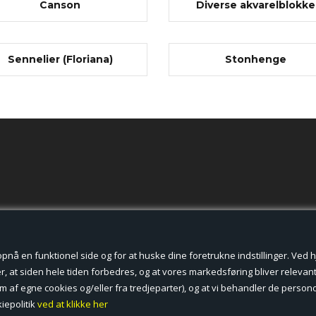
Canson
Diverse akvarelblokke
Sennelier (Floriana)
Stonhenge
der cookies.
å en funktionel side og for at huske dine foretrukne indstillinger. Ved hjæ
, at siden hele tiden forbedres, og at vores markedsføring bliver relevant 
form af egne cookies og/eller fra tredjeparter), og at vi behandler de pers
iepolitik
ved at klikke her