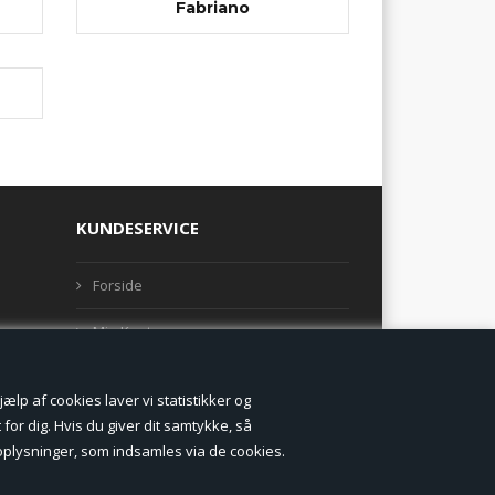
Fabriano
KUNDESERVICE
Forside
Min Konto
Nyheder
lp af cookies laver vi statistikker og
Vilkår og betingelser
for dig. Hvis du giver dit samtykke, så
onoplysninger, som indsamles via de cookies.
Profil