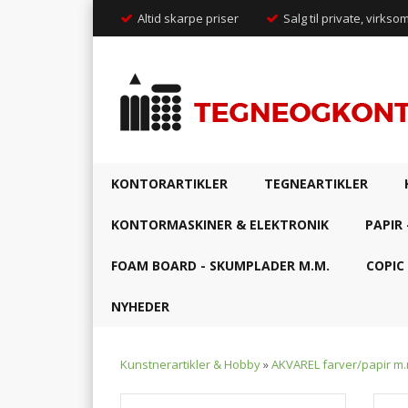
Altid skarpe priser
Salg til private, virkso
KONTORARTIKLER
TEGNEARTIKLER
KONTORMASKINER & ELEKTRONIK
PAPIR 
FOAM BOARD - SKUMPLADER M.M.
COPIC
NYHEDER
Kunstnerartikler & Hobby
»
AKVAREL farver/papir m.