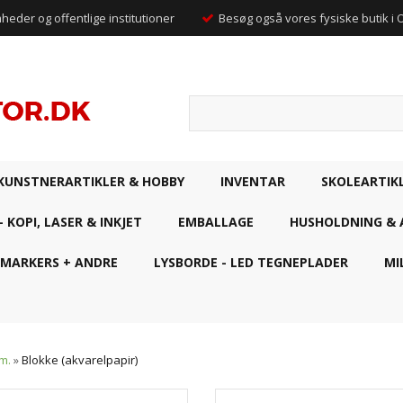
mheder og offentlige institutioner
Besøg også vores fysiske butik i
KUNSTNERARTIKLER & HOBBY
INVENTAR
SKOLEARTIK
- KOPI, LASER & INKJET
EMBALLAGE
HUSHOLDNING & 
 MARKERS + ANDRE
LYSBORDE - LED TEGNEPLADER
MI
m.
»
Blokke (akvarelpapir)