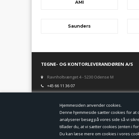
AMI
Saunders
TEGNE- OG KONTORLEVERANDØREN A/S
Ravnholtvænget 4 - 5230 Odense M
+45 66 11 36 07
salg@tegneogkontor.dk
Hjemmesiden anven
ÅBNINGSTIDER I BUTIKKEN
Denne hjemmeside sætter cookies for at opn
analyserer besøg på vores side så vi sikrer
Mandag-Fredag: 8.00 - 17.00
tillader du, at vi sætter cookies (enten i 
Ring gerne for lagerstatus inden besøg i butikken
Du kan læse mere om cookies i vores cook