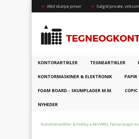
Altid skarpe priser
Salg til private, virkso
KONTORARTIKLER
TEGNEARTIKLER
KONTORMASKINER & ELEKTRONIK
PAPIR 
FOAM BOARD - SKUMPLADER M.M.
COPIC
NYHEDER
Kunstnerartikler & Hobby
»
AKVAREL farver/papir m.