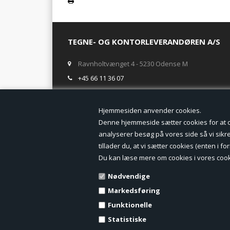
TEGNE- OG KONTORLEVERANDØREN A/S
Ravnholtvænget 4 - 5230 Odense M
+45 66 11 36 07
salg@tegneogkontor.dk
Hjemmesiden anven
ÅBNINGSTIDER I BUTIKKEN
Denne hjemmeside sætter cookies for at opn
analyserer besøg på vores side så vi sikrer
Mandag-Fredag: 8.00 - 17.00
tillader du, at vi sætter cookies (enten i 
Ring gerne for lagerstatus inden besøg i butikken
Du kan læse mere om cookies i vores cook
TILMELD DIG VORES NYHEDSBREV:
Nødvendige
Markedsføring
Funktionelle
Statistiske