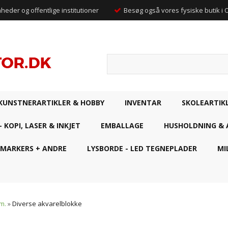
mheder og offentlige institutioner
Besøg også vores fysiske butik i
KUNSTNERARTIKLER & HOBBY
INVENTAR
SKOLEARTIK
- KOPI, LASER & INKJET
EMBALLAGE
HUSHOLDNING & 
 MARKERS + ANDRE
LYSBORDE - LED TEGNEPLADER
MI
m.
»
Diverse akvarelblokke