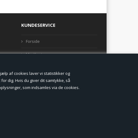
KUNDESERVICE
Forside
Min Konto
Nyheder
lp af cookies laver vi statistikker og
Vilkår og betingelser
for dig. Hvis du giver dit samtykke, så
onoplysninger, som indsamles via de cookies.
Profil
Erhverv log ind (B2B)
Ansøg om log ind til Erhverv (B2B)
Kontakt