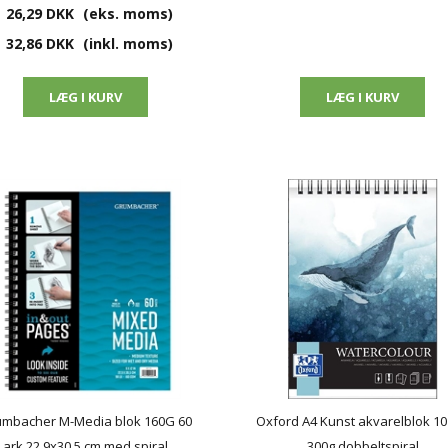
26,29 DKK
(eks. moms)
32,86 DKK
(inkl. moms)
mbacher M-Media blok 160G 60
Oxford A4 Kunst akvarelblok 10
ark 22,9x30,5 cm med spiral
300g dobbeltspiral