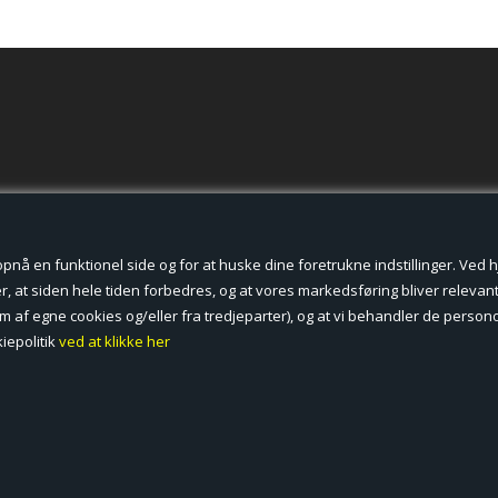
der cookies.
å en funktionel side og for at huske dine foretrukne indstillinger. Ved hjæ
, at siden hele tiden forbedres, og at vores markedsføring bliver relevant 
form af egne cookies og/eller fra tredjeparter), og at vi behandler de pers
iepolitik
ved at klikke her