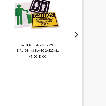
Lamineringslomme A6
Dahle 448 rulleskær
(111x154mm) BLANK, 2x125mic.
130cm incl. unde
= 250 micron, 100stk
47,00 DKK
4.725,00 DK