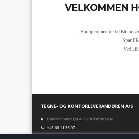
VELKOMMEN H
Shoppen med de bedste priser, 
Spar FRA
Ved afh
TEGNE- OG KONTORLEVERANDØREN A/S
Ravnholtvænget 4 - 5230 Odense M
+45 66 11 36 07
salg@tegneogkontor.dk