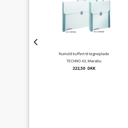
oleumspresse RGM
Rumold kuffert til tegneplade
2LZ - blå eller rød
TECHNO A3, Marabu
3.562,50 DKK
222,50 DKK