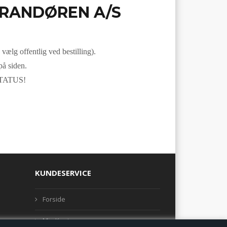
RANDØREN A/S
lg offentlig ved bestilling).
på siden.
RSTATUS!
KUNDESERVICE
Forside
Min Konto