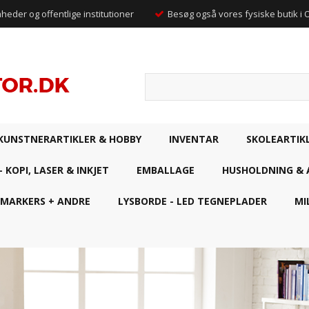
mheder og offentlige institutioner
Besøg også vores fysiske butik i
KUNSTNERARTIKLER & HOBBY
INVENTAR
SKOLEARTIK
- KOPI, LASER & INKJET
EMBALLAGE
HUSHOLDNING & 
 MARKERS + ANDRE
LYSBORDE - LED TEGNEPLADER
MI