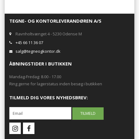
TEGNE- OG KONTORLEVERANDØREN A/S
Ravnholtvænget 4 - 5230 Odense M
+45 66 11 36 07
salg@tegneogkontor.dk
ÅBNINGSTIDER I BUTIKKEN
Mandag-Fredag: 8.00 - 17.00
Ring gerne for lagerstatus inden besøg i butikken
TILMELD DIG VORES NYHEDSBREV: