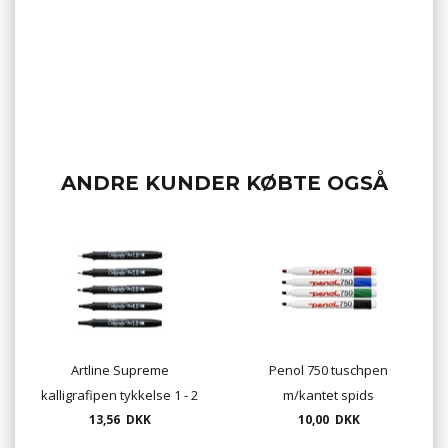
ANDRE KUNDER KØBTE OGSÅ
Artline Supreme
Penol 750 tuschpen
kalligrafipen tykkelse 1 - 2
m/kantet spids
- 3 - 4 eller 5 mm farve sort
13,56 DKK
permanent sprit tusch
10,00 DKK