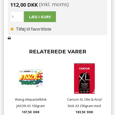
(inkl. moms)
112,00 DKK
Tilføj til favoritliste
RELATEREDE VARER
Wang oliepastelblok
Canson XL Olie & Acryl
JAXON A3 100gram
blok A3 290gram med
107,50 DKK
spiral - 30 ark.
183,50 DKK