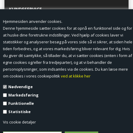
KUNDESERVICE
Hjemmesiden anvender cookies.
Forside
Denne hjemmeside sætter cookies for at opnå en funktionel side og for
at huske dine foretrukne indstillinger. Ved hjælp af cookies laver vi
Min Konto
statistikker og analyserer besøg på vores side så vi sikrer, at siden hele
tiden forbedres, og at vores markedsføring bliver relevant for dig. Hvis
Nyheder
du giver dit samtykke, så tillader du, at vi sætter cookies (enten i form af
Vilkår og betingelser
egne cookies og/eller fra tredjeparter), og at vi behandler de
personoplysninger, som indsamles via de cookies. Du kan læse mere
Profil
om cookies i vores cookiepolitik
ved at klikke her
Nødvendige
Erhverv log ind (B2B)
Markedsføring
Ansøg om log ind til Erhverv (B2B)
Funktionelle
Statistiske
Kontakt
Vis cookie detaljer
Favorit