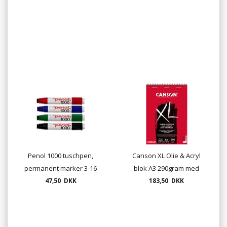
Penol 1000 tuschpen,
Canson XL Olie & Acryl
permanent marker 3-16
blok A3 290gram med
mm, skrå spids
47,50 DKK
spiral - 30 ark.
183,50 DKK