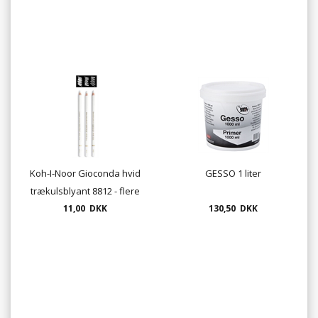
Koh-I-Noor Gioconda hvid
GESSO 1 liter
trækulsblyant 8812 - flere
hårdheder
11,00 DKK
130,50 DKK