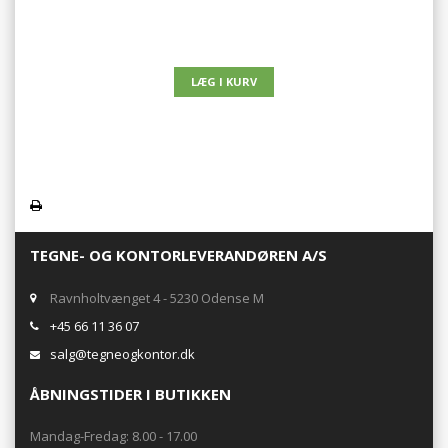
TEGNE- OG KONTORLEVERANDØREN A/S
Ravnholtvænget 4 - 5230 Odense M
+45 66 11 36 07
salg@tegneogkontor.dk
ÅBNINGSTIDER I BUTIKKEN
Mandag-Fredag: 8.00 - 17.00