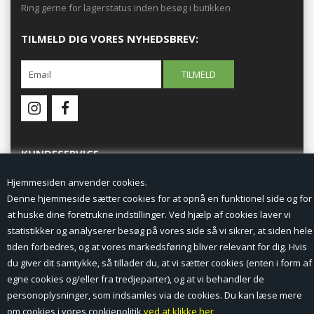
Ring gerne for lagerstatus inden besøg i butikken
TILMELD DIG VORES NYHEDSBREV:
KUNDESERVICE
Hjemmesiden anvender cookies.
Forside
Denne hjemmeside sætter cookies for at opnå en funktionel side og for
at huske dine foretrukne indstillinger. Ved hjælp af cookies laver vi
Min Konto
statistikker og analyserer besøg på vores side så vi sikrer, at siden hele
tiden forbedres, og at vores markedsføring bliver relevant for dig. Hvis
Nyheder
du giver dit samtykke, så tillader du, at vi sætter cookies (enten i form af
Vilkår og betingelser
egne cookies og/eller fra tredjeparter), og at vi behandler de
personoplysninger, som indsamles via de cookies. Du kan læse mere
Profil
om cookies i vores cookiepolitik
ved at klikke her