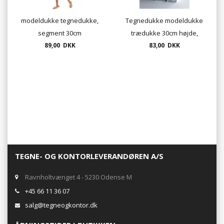
modeldukke tegnedukke,
Tegnedukke modeldukke
segment 30cm
trædukke 30cm højde,
89,00 DKK
83,00 DKK
lakeret
TEGNE- OG KONTORLEVERANDØREN A/S
Ravnholtvænget 4 - 5230 Odense M
+45 66 11 36 07
salg@tegneogkontor.dk