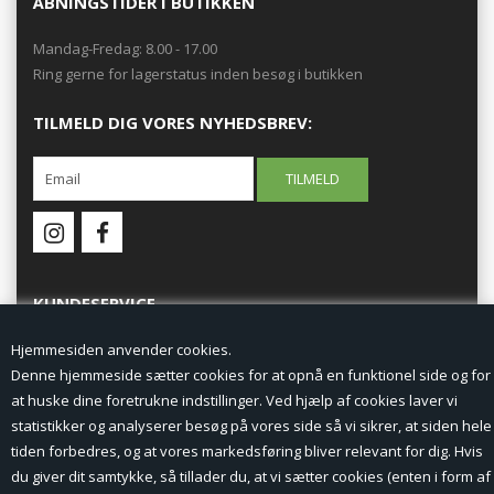
ÅBNINGSTIDER I BUTIKKEN
Mandag-Fredag: 8.00 - 17.00
Ring gerne for lagerstatus inden besøg i butikken
TILMELD DIG VORES NYHEDSBREV:
KUNDESERVICE
Hjemmesiden anvender cookies.
Forside
Denne hjemmeside sætter cookies for at opnå en funktionel side og for
at huske dine foretrukne indstillinger. Ved hjælp af cookies laver vi
Min Konto
statistikker og analyserer besøg på vores side så vi sikrer, at siden hele
tiden forbedres, og at vores markedsføring bliver relevant for dig. Hvis
Nyheder
du giver dit samtykke, så tillader du, at vi sætter cookies (enten i form af