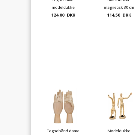
modeldukke
magnetisk 30 cm
trædukke 40 cm højde
124,00 DKK
114,50 DKK
tegnedukke
Tegnehånd dame
Modeldukke