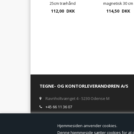
25cm træhånd
magnetisk 30 cm
112,00 DKK
114,50 DKK
tegnedukke
TEGNE- OG KONTORLEVERANDØREN A/S
Ravnholtvænget 4 - 5230 Odense M
+45 66 11 36 07
salg@tegneogkontor.dk
Hjemmesiden anven
ÅBNINGSTIDER I BUTIKKEN
Denne hjemmeside sætter cookies for at opn