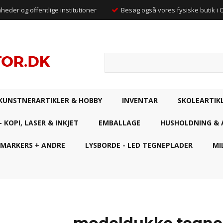
mheder og offentlige institutioner
Besøg også vores fysiske butik i
KUNSTNERARTIKLER & HOBBY
INVENTAR
SKOLEARTIK
- KOPI, LASER & INKJET
EMBALLAGE
HUSHOLDNING & 
 MARKERS + ANDRE
LYSBORDE - LED TEGNEPLADER
MI