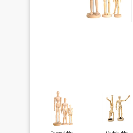
Tegnedukke
Modeldukke