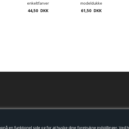
enkeltfarver
modeldukke
44,50 DKK
trædukke 30cm højde
61,50 DKK
kvinde eller mand
der cookies.
å en funktionel side og for at huske dine foretrukne indstillinger. Ved hjæ