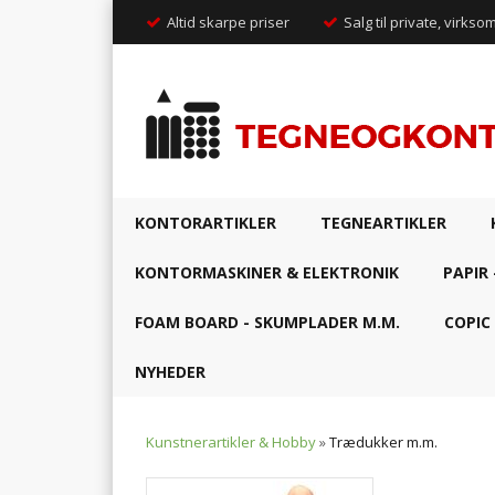
Altid skarpe priser
Salg til private, virkso
KONTORARTIKLER
TEGNEARTIKLER
KONTORMASKINER & ELEKTRONIK
PAPIR 
FOAM BOARD - SKUMPLADER M.M.
COPIC
NYHEDER
Kunstnerartikler & Hobby
»
Trædukker m.m.