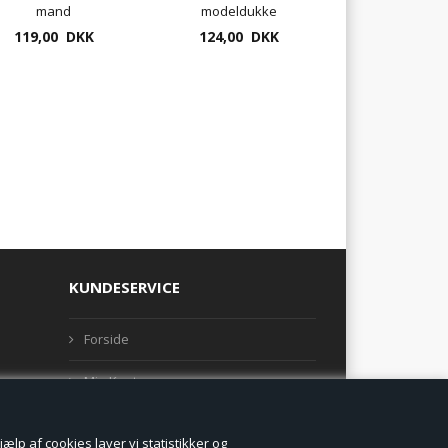
mand
modeldukke
119,00 DKK
trædukke 40 cm højde
124,00 DKK
KUNDESERVICE
Forside
Min Konto
Nyheder
lp af cookies laver vi statistikker og