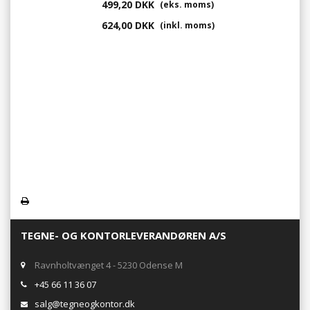
499,20 DKK
(eks. moms)
624,00 DKK
(inkl. moms)
TEGNE- OG KONTORLEVERANDØREN A/S
Ravnholtvænget 4 - 5230 Odense M
+45 66 11 36 07
salg@tegneogkontor.dk