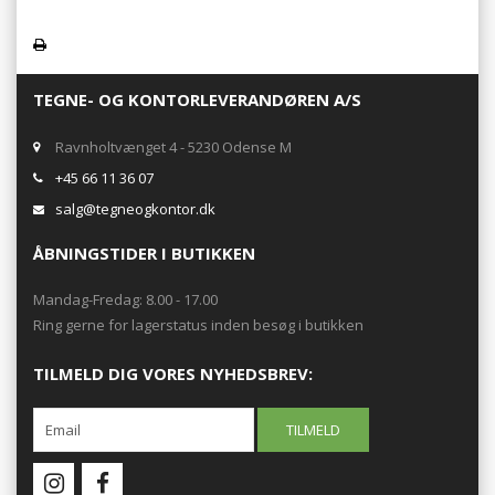
TEGNE- OG KONTORLEVERANDØREN A/S
Ravnholtvænget 4 - 5230 Odense M
+45 66 11 36 07
salg@tegneogkontor.dk
ÅBNINGSTIDER I BUTIKKEN
Mandag-Fredag: 8.00 - 17.00
Ring gerne for lagerstatus inden besøg i butikken
TILMELD DIG VORES NYHEDSBREV: