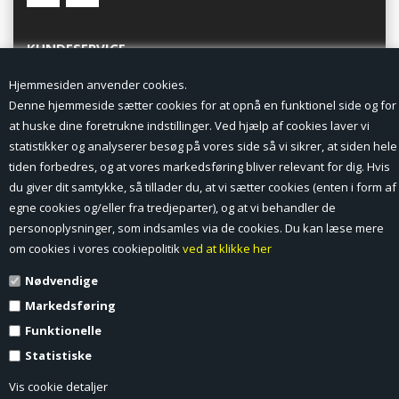
KUNDESERVICE
Hjemmesiden anvender cookies.
Forside
Denne hjemmeside sætter cookies for at opnå en funktionel side og for
at huske dine foretrukne indstillinger. Ved hjælp af cookies laver vi
Min Konto
statistikker og analyserer besøg på vores side så vi sikrer, at siden hele
tiden forbedres, og at vores markedsføring bliver relevant for dig. Hvis
Nyheder
du giver dit samtykke, så tillader du, at vi sætter cookies (enten i form af
Vilkår og betingelser
egne cookies og/eller fra tredjeparter), og at vi behandler de
personoplysninger, som indsamles via de cookies. Du kan læse mere
Profil
om cookies i vores cookiepolitik
ved at klikke her
Nødvendige
Erhverv log ind (B2B)
Markedsføring
Ansøg om log ind til Erhverv (B2B)
Funktionelle
Statistiske
Kontakt
Vis cookie detaljer
Favorit