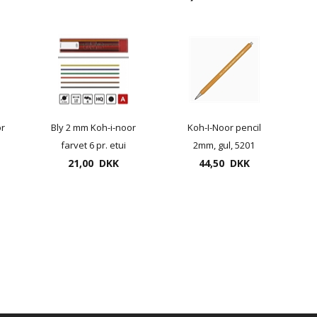
or
Bly 2 mm Koh-i-noor
Koh-I-Noor pencil
farvet 6 pr. etui
2mm, gul, 5201
21,00 DKK
assorteret
44,50 DKK