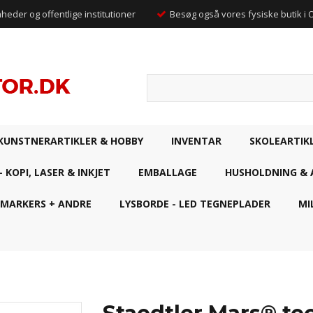
mheder og offentlige institutioner
Besøg også vores fysiske butik i
KUNSTNERARTIKLER & HOBBY
INVENTAR
SKOLEARTIK
- KOPI, LASER & INKJET
EMBALLAGE
HUSHOLDNING & 
 MARKERS + ANDRE
LYSBORDE - LED TEGNEPLADER
MI