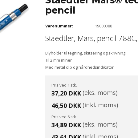
Staedtler Mars® te
pencil
Varenummer:
19000388
Staedtler, Mars, pencil 788C
Blyholder til tegning, skitsering og skrivning
Til 2 mm miner
Med metal clip og hårdhedsindikator
Pris ved 1 stk.
(eks. moms)
37,20 DKK
(inkl. moms)
46,50 DKK
Pris ved 6 stk.
(eks. moms)
34,89 DKK
(inkl. moms)
43,61 DKK