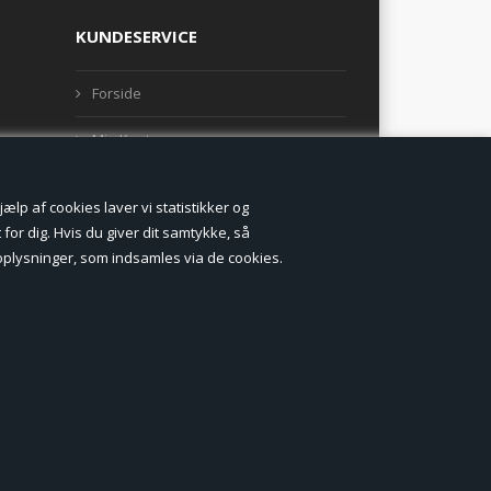
KUNDESERVICE
Forside
Min Konto
Nyheder
lp af cookies laver vi statistikker og
Vilkår og betingelser
for dig. Hvis du giver dit samtykke, så
onoplysninger, som indsamles via de cookies.
Profil
Erhverv log ind (B2B)
Ansøg om log ind til Erhverv (B2B)
Kontakt
Favorit