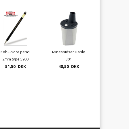
Koh-I-Noor pencil
Minespidser Dahle
2mm type 5900
301
51,50 DKK
48,50 DKK