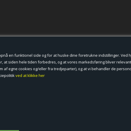
der cookies.
å en funktionel side og for at huske dine foretrukne indstillinger. Ved hjæ
, at siden hele tiden forbedres, og at vores markedsføring bliver relevant 
form af egne cookies og/eller fra tredjeparter), og at vi behandler de pers
iepolitik
ved at klikke her