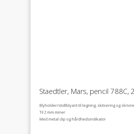
Staedtler, Mars, pencil 788C,
Blyholder/stidtblyant til tegning, skitsering og skrivn
Til 2 mm miner
Med metal clip og hårdhedsindikator