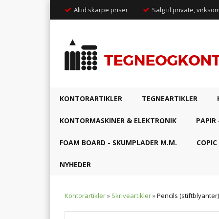
Altid skarpe priser
Salg til private, virkso
KONTORARTIKLER
TEGNEARTIKLER
KONTORMASKINER & ELEKTRONIK
PAPIR 
FOAM BOARD - SKUMPLADER M.M.
COPIC
NYHEDER
Kontorartikler
»
Skriveartikler
»
Pencils (stiftblyanter)