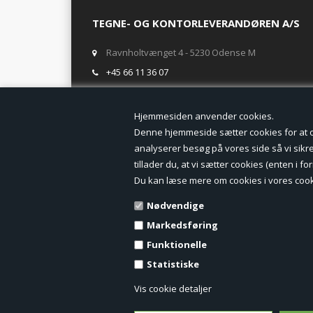
TEGNE- OG KONTORLEVERANDØREN A/S
Ravnholtvænget 4 - 5230 Odense M
+45 66 11 36 07
salg@tegneogkontor.dk
Hjemmesiden anven
ÅBNINGSTIDER I BUTIKKEN
Denne hjemmeside sætter cookies for at opn
analyserer besøg på vores side så vi sikrer
Mandag-Fredag: 8.00 - 17.00
tillader du, at vi sætter cookies (enten i 
Ring gerne for lagerstatus inden besøg i butikken
Du kan læse mere om cookies i vores cook
TILMELD DIG VORES NYHEDSBREV:
Nødvendige
Markedsføring
Funktionelle
Statistiske
Vis cookie detaljer