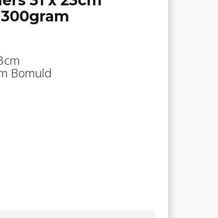
ers 31 x 23cm
 300gram
23cm
am Bomuld