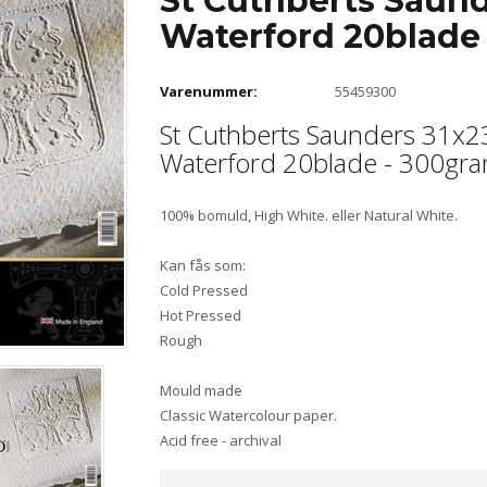
St Cuthberts Saund
Waterford 20blade
Varenummer:
55459300
St Cuthberts Saunders 31x
Waterford 20blade - 300gr
100% bomuld, High White. eller Natural White.
Kan fås som:
Cold Pressed
Hot Pressed
Rough
Mould made
Classic Watercolour paper.
Acid free - archival