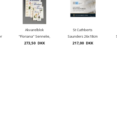
Akvarelblok
St Cuthberts
er
"Floriana" Sennelie,
Saunders 26x18cm
300gra, 40x50cm
273,50 DKK
Waterford 20blade
217,00 DKK
20ark ( tilbud =
300gram
restsalg)