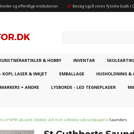
mheder og offentlige institutioner
Besøg også vores fysiske butik i
KUNSTNERARTIKLER & HOBBY
INVENTAR
SKOLEARTIK
- KOPI, LASER & INKJET
EMBALLAGE
HUSHOLDNING & 
 MARKERS + ANDRE
LYSBORDE - LED TEGNEPLADER
MI
m.
»
PAPIR akvarel, blokke, ark m.m.
»
Blokke (akvarelpapir)
»
Saunders