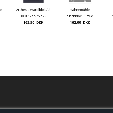
el
Arches akvarelblok A4
Hahnemühle
300g 12ark/blok -
tuschblok Sumi-e
100% bomuld
162,50 DKK
80gram 24x32cm
162,00 DKK