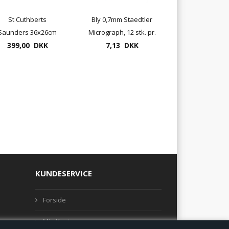
St Cuthberts
Bly 0,7mm Staedtler
Saunders 36x26cm
Micrograph, 12 stk. pr.
Waterford 20blade
399,00 DKK
etui, 12 etuier pr.
7,13 DKK
300gram
æske
KUNDESERVICE
Forside
Min Konto