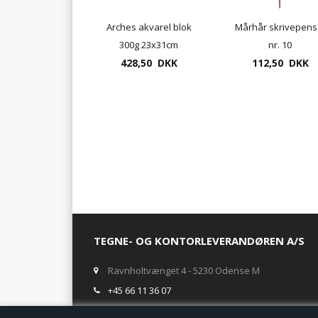
Arches akvarel blok
Mårhår skrivepens
300g 23x31cm
nr. 10
428,50 DKK
20ark/blok
112,50 DKK
TEGNE- OG KONTORLEVERANDØREN A/S
Ravnholtvænget 4 - 5230 Odense M
+45 66 11 36 07
salg@tegneogkontor.dk