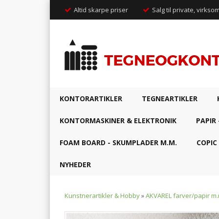
Altid skarpe priser
Salg til private, virkso
KONTORARTIKLER
TEGNEARTIKLER
KONTORMASKINER & ELEKTRONIK
PAPIR 
FOAM BOARD - SKUMPLADER M.M.
COPIC
NYHEDER
Kunstnerartikler & Hobby
»
AKVAREL farver/papir m.