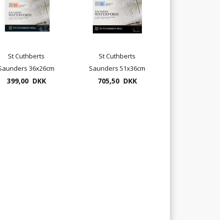
St Cuthberts
St Cuthberts
Saunders 36x26cm
Saunders 51x36cm
Waterford 20blade
399,00 DKK
Waterford 20blade
705,50 DKK
300gram
300gram