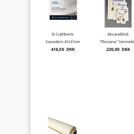
St Cuthberts
Akvarelblok
Saunders 41x31cm
"Floriana" Senneli
Waterford 20blade
416,50 DKK
300gram 30x40cm
220,00 DKK
300gram
20ark ( tilbud =
restsalg)