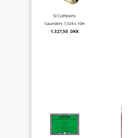
St Cuthberts
Saunders 1,524 x 10m
190gram Rough
1.327,50 DKK