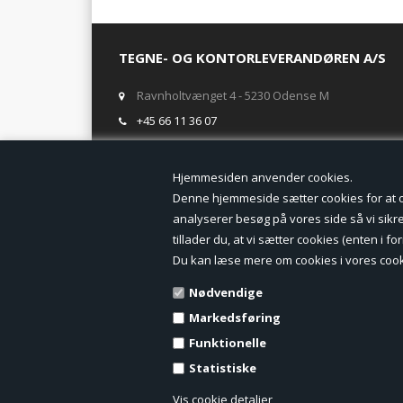
TEGNE- OG KONTORLEVERANDØREN A/S
Ravnholtvænget 4 - 5230 Odense M
+45 66 11 36 07
salg@tegneogkontor.dk
Hjemmesiden anven
ÅBNINGSTIDER I BUTIKKEN
Denne hjemmeside sætter cookies for at opn
analyserer besøg på vores side så vi sikrer
Mandag-Fredag: 8.00 - 17.00
tillader du, at vi sætter cookies (enten i 
Ring gerne for lagerstatus inden besøg i butikken
Du kan læse mere om cookies i vores cook
TILMELD DIG VORES NYHEDSBREV:
Nødvendige
Markedsføring
Funktionelle
Statistiske
Vis cookie detaljer