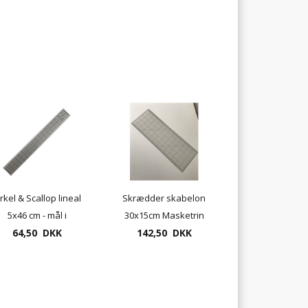
irkel & Scallop lineal
Skrædder skabelon
5x46 cm - mål i
30x15cm Masketrin
64,50 DKK
tommer
142,50 DKK
3cm