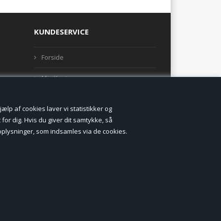
KUNDESERVICE
Forside
Min Konto
Nyheder
lp af cookies laver vi statistikker og
Vilkår og betingelser
for dig. Hvis du giver dit samtykke, så
onoplysninger, som indsamles via de cookies.
Profil
Erhverv log ind (B2B)
Ansøg om log ind til Erhverv (B2B)
Kontakt