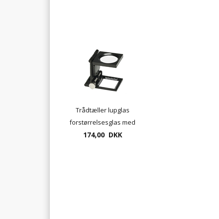
Trådtæller lupglas
forstørrelsesglas med
lys op til 5 gange
174,00 DKK