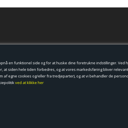
der cookies.
å en funktionel side og for at huske dine foretrukne indstillinger. Ved hjæ
, at siden hele tiden forbedres, og at vores markedsføring bliver relevant 
form af egne cookies og/eller fra tredjeparter), og at vi behandler de pers
iepolitik
ved at klikke her