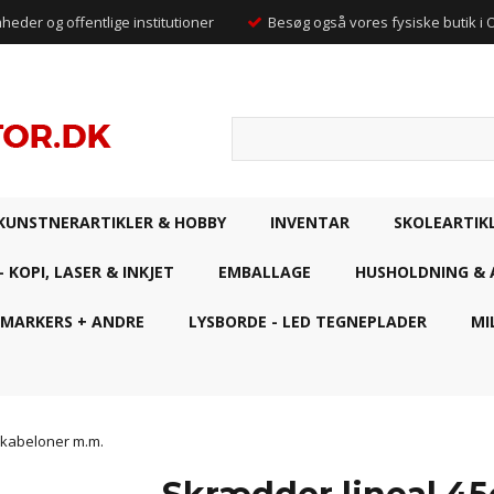
mheder og offentlige institutioner
Besøg også vores fysiske butik i
KUNSTNERARTIKLER & HOBBY
INVENTAR
SKOLEARTIK
- KOPI, LASER & INKJET
EMBALLAGE
HUSHOLDNING & 
 MARKERS + ANDRE
LYSBORDE - LED TEGNEPLADER
MI
skabeloner m.m.