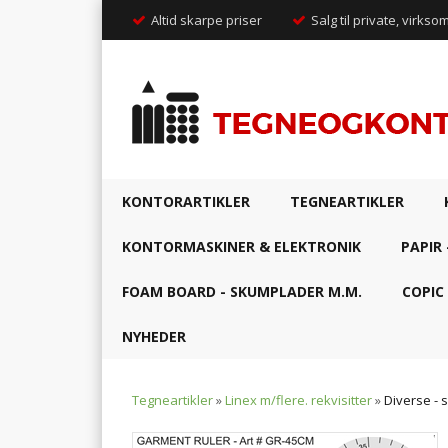
Altid skarpe priser
Salg til private, virkso
KONTORARTIKLER
TEGNEARTIKLER
KONTORMASKINER & ELEKTRONIK
PAPIR 
FOAM BOARD - SKUMPLADER M.M.
COPIC
NYHEDER
Tegneartikler
»
Linex m/flere. rekvisitter
»
Diverse - 