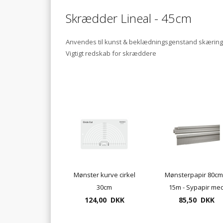
Skrædder Lineal - 45cm
Anvendes til kunst &
beklædningsgenstand
skæring
Vigtigt redskab for
skræddere
Mønster kurve cirkel
Mønsterpapir 80cm
30cm
15m - Sypapir me
124,00 DKK
fortrykte tern 1x1 
85,50 DKK
og 2x2 cm