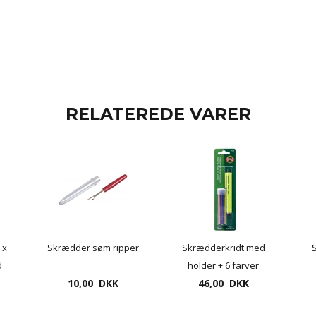
RELATEREDE VARER
 x
Skrædder søm ripper
Skrædderkridt med
S
d
holder + 6 farver
cm
10,00 DKK
46,00 DKK