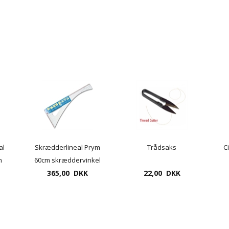
al
Skrædderlineal Prym
Trådsaks
C
n
60cm skræddervinkel
eal
365,00 DKK
22,00 DKK