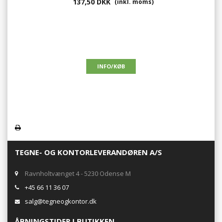
137,50 DKK
(inkl. moms)
TEGNE- OG KONTORLEVERANDØREN A/S
Ravnholtvænget 4 - 5230 Odense M
+45 66 11 36 07
salg@tegneogkontor.dk
ÅBNINGSTIDER I BUTIKKEN