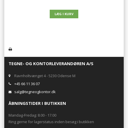
TEGNE- OG KONTORLEVERANDØREN A/S
Ravnholtvænget 4 - 5230 Odense M
+45 66 11 36 07
salg@tegneogkontor.dk
ÅBNINGSTIDER I BUTIKKEN
Mandag-Fredag: 8.00 - 17.00
Ring gerne for lagerstatus inden besøg i butikken