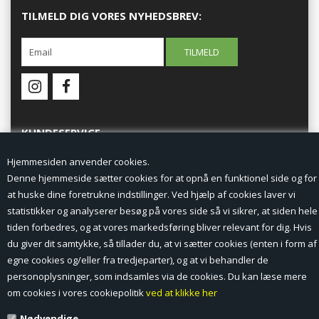
TILMELD DIG VORES NYHEDSBREV:
KUNDESERVICE
Hjemmesiden anvender cookies.
Forside
Denne hjemmeside sætter cookies for at opnå en funktionel side og for
at huske dine foretrukne indstillinger. Ved hjælp af cookies laver vi
Min Konto
statistikker og analyserer besøg på vores side så vi sikrer, at siden hele
tiden forbedres, og at vores markedsføring bliver relevant for dig. Hvis
Nyheder
du giver dit samtykke, så tillader du, at vi sætter cookies (enten i form af
Vilkår og betingelser
egne cookies og/eller fra tredjeparter), og at vi behandler de
personoplysninger, som indsamles via de cookies. Du kan læse mere
Profil
om cookies i vores cookiepolitik
ved at klikke her
Nødvendige