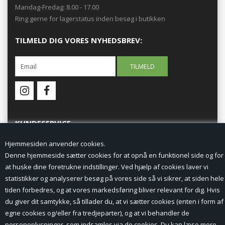
Mandag-Fredag: 8.00 - 17.00
Ring gerne for lagerstatus inden besøg i butikken
TILMELD DIG VORES NYHEDSBREV:
KUNDESERVICE
Hjemmesiden anvender cookies.
Forside
Denne hjemmeside sætter cookies for at opnå en funktionel side og for
at huske dine foretrukne indstillinger. Ved hjælp af cookies laver vi
Min Konto
statistikker og analyserer besøg på vores side så vi sikrer, at siden hele
tiden forbedres, og at vores markedsføring bliver relevant for dig. Hvis
Nyheder
du giver dit samtykke, så tillader du, at vi sætter cookies (enten i form af
Vilkår og betingelser
egne cookies og/eller fra tredjeparter), og at vi behandler de
personoplysninger, som indsamles via de cookies. Du kan læse mere