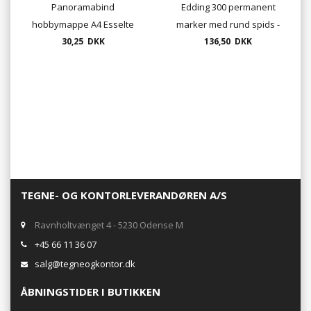
Panoramabind
Edding 300 permanent
hobbymappe A4 Esselte
marker med rund spids -
ryg 30mm - ring 16mm
30,25 DKK
10 pr. æske
136,50 DKK
TEGNE- OG KONTORLEVERANDØREN A/S
Ravnholtvænget 4 - 5230 Odense M
+45 66 11 36 07
salg@tegneogkontor.dk
ÅBNINGSTIDER I BUTIKKEN