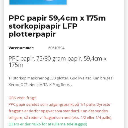
PPC papir 59,4cm x 175m
storkopipapir LFP
plotterpapir
Varenummer:
60610594
PPC papir, 75/80 gram papir. 59,4cm x
175m
Til storkopimaskiner og LED plotter. God kvalitet. Kan bruges i
Xerox, OCE, Neolt MITA, KIP og flere.
.
OBS vedr. fragt!!
PPC papir sendes som udgangspunkt på 1/1 palle. Dyreste
fragtpris er derfor opgivet som standard. Kan det sendes
billigere, så retter vi fragtprisen ned (eks. 1/2 eller 1/4 palle)
(Ellers er der risiko for at rullerne ødelægges)