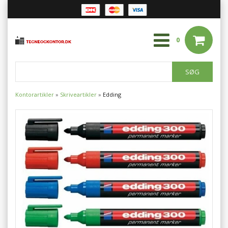
0
Kontorartikler
»
Skriveartikler
»
Edding