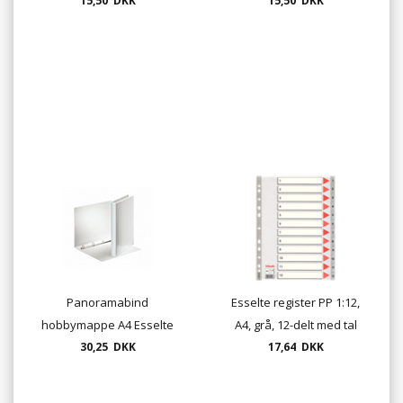
15,50 DKK
15,50 DKK
blade
Panoramabind
Esselte register PP 1:12,
hobbymappe A4 Esselte
A4, grå, 12-delt med tal
ryg 30mm - ring 16mm
30,25 DKK
17,64 DKK