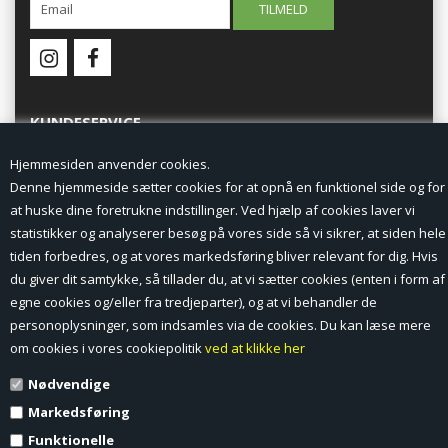
KUNDESERVICE
Hjemmesiden anvender cookies.
Forside
Denne hjemmeside sætter cookies for at opnå en funktionel side og for
at huske dine foretrukne indstillinger. Ved hjælp af cookies laver vi
Min Konto
statistikker og analyserer besøg på vores side så vi sikrer, at siden hele
tiden forbedres, og at vores markedsføring bliver relevant for dig. Hvis
Nyheder
du giver dit samtykke, så tillader du, at vi sætter cookies (enten i form af
Vilkår og betingelser
egne cookies og/eller fra tredjeparter), og at vi behandler de
personoplysninger, som indsamles via de cookies. Du kan læse mere
Profil
om cookies i vores cookiepolitik
ved at klikke her
Nødvendige
Erhverv log ind (B2B)
Markedsføring
Ansøg om log ind til Erhverv (B2B)
Funktionelle