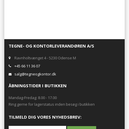
TEGNE- OG KONTORLEVERANDØREN A/S
Ravnholtvænget 4 - 5230 Odense M
+45 66 11 36 07
salg@tegneogkontor.dk
ÅBNINGSTIDER I BUTIKKEN
Mandag-Fredag: 8.00 - 17.00
Ring gerne for lagerstatus inden besøg i butikken
TILMELD DIG VORES NYHEDSBREV: