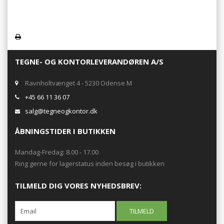
TEGNE- OG KONTORLEVERANDØREN A/S
Ravnholtvænget 4 - 5230 Odense M
+45 66 11 36 07
salg@tegneogkontor.dk
ÅBNINGSTIDER I BUTIKKEN
Mandag-Fredag: 8.00 - 17.00
Ring gerne for lagerstatus inden besøg i butikken
TILMELD DIG VORES NYHEDSBREV: