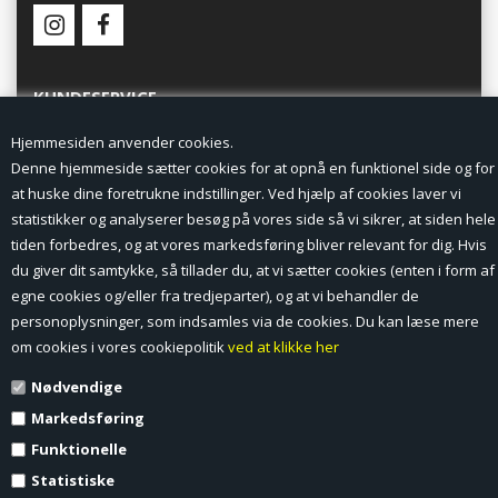
KUNDESERVICE
Hjemmesiden anvender cookies.
Forside
Denne hjemmeside sætter cookies for at opnå en funktionel side og for
at huske dine foretrukne indstillinger. Ved hjælp af cookies laver vi
Min Konto
statistikker og analyserer besøg på vores side så vi sikrer, at siden hele
tiden forbedres, og at vores markedsføring bliver relevant for dig. Hvis
Nyheder
du giver dit samtykke, så tillader du, at vi sætter cookies (enten i form af
Vilkår og betingelser
egne cookies og/eller fra tredjeparter), og at vi behandler de
personoplysninger, som indsamles via de cookies. Du kan læse mere
Profil
om cookies i vores cookiepolitik
ved at klikke her
Nødvendige
Erhverv log ind (B2B)
Markedsføring
Ansøg om log ind til Erhverv (B2B)
Funktionelle
Statistiske
Kontakt