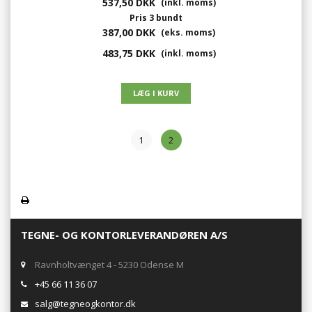
537,50 DKK
(inkl. moms)
Pris 3 bundt
387,00 DKK
(eks. moms)
483,75 DKK
(inkl. moms)
1
2
TEGNE- OG KONTORLEVERANDØREN A/S
Ravnholtvænget 4 - 5230 Odense M
+45 66 11 36 07
salg@tegneogkontor.dk