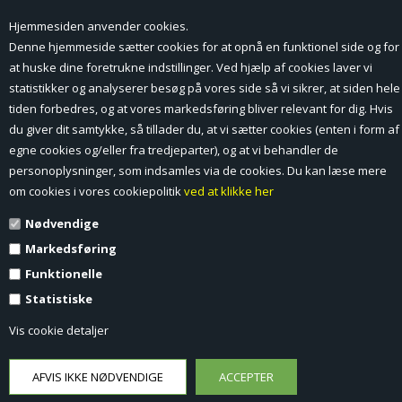
Hjemmesiden anvender cookies.
Forside
Denne hjemmeside sætter cookies for at opnå en funktionel side og for
at huske dine foretrukne indstillinger. Ved hjælp af cookies laver vi
Min Konto
statistikker og analyserer besøg på vores side så vi sikrer, at siden hele
tiden forbedres, og at vores markedsføring bliver relevant for dig. Hvis
Nyheder
du giver dit samtykke, så tillader du, at vi sætter cookies (enten i form af
Vilkår og betingelser
egne cookies og/eller fra tredjeparter), og at vi behandler de
personoplysninger, som indsamles via de cookies. Du kan læse mere
Profil
om cookies i vores cookiepolitik
ved at klikke her
Nødvendige
Erhverv log ind (B2B)
Markedsføring
Ansøg om log ind til Erhverv (B2B)
Funktionelle
Statistiske
Kontakt
Vis cookie detaljer
Favorit
Fortrydelsesformular