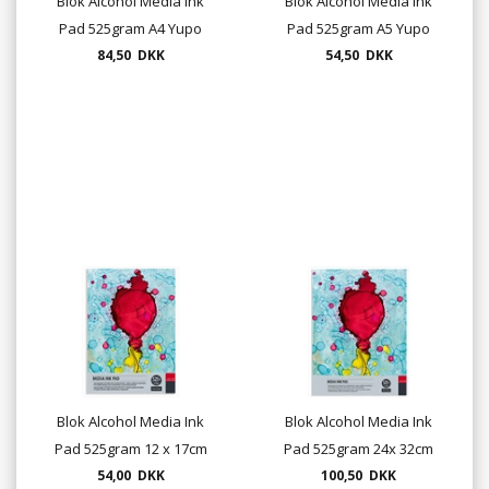
Blok Alcohol Media Ink
Blok Alcohol Media Ink
Pad 525gram A4 Yupo
Pad 525gram A5 Yupo
84,50 DKK
54,50 DKK
Blok Alcohol Media Ink
Blok Alcohol Media Ink
Pad 525gram 12 x 17cm
Pad 525gram 24x 32cm
54,00 DKK
Yupo
100,50 DKK
Yupo