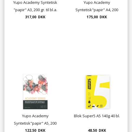
Yupo Academy Syntetisk
Yupo Academy
"papir" A3, 200 gr. til bl.a.
Syntetisk"papir" A4, 200
317,00 DKK
alkohol ink
175,00 DKK
gr.
Yupo Academy
Blok Super5 A5 140g 40 bl.
Syntetisk"papir" A5, 200
122,50 DKK
gr.
48,50 DKK