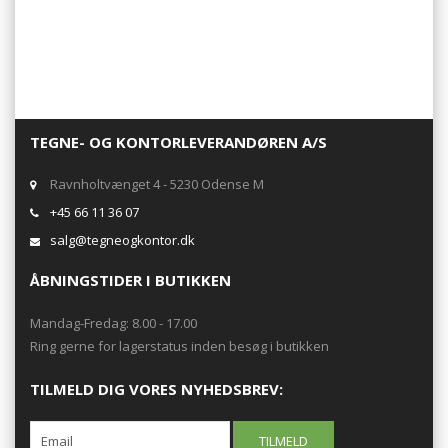
TEGNE- OG KONTORLEVERANDØREN A/S
Ravnholtvænget 4 - 5230 Odense M
+45 66 11 36 07
salg@tegneogkontor.dk
ÅBNINGSTIDER I BUTIKKEN
Mandag-Fredag: 8.00 - 17.00
Ring gerne for lagerstatus inden besøg i butikken
TILMELD DIG VORES NYHEDSBREV: