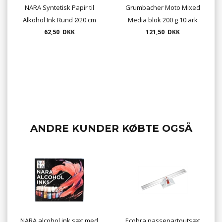
NARA Syntetisk Papir til
Grumbacher Moto Mixed
Alkohol Ink Rund Ø20 cm
Media blok 200 g 10 ark
200g 275mic 10 ark
62,50 DKK
format 22,9 x 30,5 cm
121,50 DKK
ANDRE KUNDER KØBTE OGSÅ
NARA alcohol ink sæt med
Ecobra passepartoutsæt