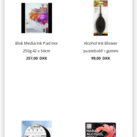
Blok Media Ink Pad mix
Alcohol Ink Blower
250g 42 x 56cm
'pustebold' i gummi
257,00 DKK
(udgår - 1 stk tilbage)
99,00 DKK