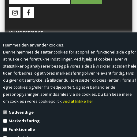
KUNDESERVICE
Hjemmesiden anvender cookies.
Forside
Denne hjemmeside sætter cookies for at opnå en funktionel side og for
at huske dine foretrukne indstillinger. Ved hjælp af cookies laver vi
Min Konto
statistikker og analyserer besøg på vores side så vi sikrer, at siden hele
tiden forbedres, og at vores markedsføring bliver relevant for dig. Hvis
Nyheder
du giver dit samtykke, så tillader du, at vi sætter cookies (enten i form af
Vilkår og betingelser
egne cookies og/eller fra tredjeparter), og at vi behandler de
personoplysninger, som indsamles via de cookies. Du kan læse mere
Profil
om cookies i vores cookiepolitik
ved at klikke her
Nødvendige
Erhverv log ind (B2B)
Markedsføring
Ansøg om log ind til Erhverv (B2B)
Funktionelle