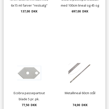
6x15 ml farver "restsalg"
med 100cm lineal og 45 og
137,00 DKK
90 graders kniv.
697,00 DKK
Ecobra passepartout
Metallineal 60cm stål
blade 5 pr. pk.
77,50 DKK
74,00 DKK