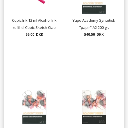
Copic Ink 12 ml Alcohol Ink
Yupo Academy Syntetisk
refill til Copic Sketch Ciao
"papir" A2 200 gr.
55,00 DKK
og Classic
540,50 DKK