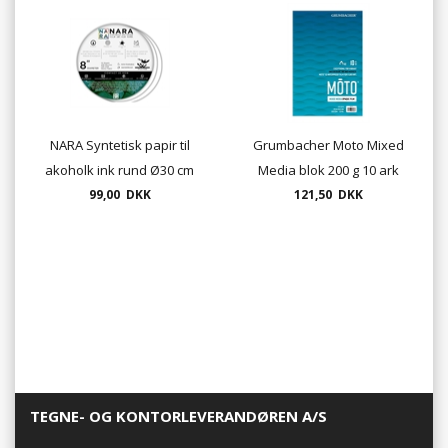
NARA Syntetisk papir til
Grumbacher Moto Mixed
akoholk ink rund Ø30 cm
Media blok 200 g 10 ark
200g 275mic 10 ark
99,00 DKK
format 22,9 x 30,5 cm
121,50 DKK
TEGNE- OG KONTORLEVERANDØREN A/S