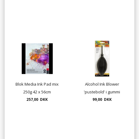
Blok Media Ink Pad mix
Alcohol Ink Blower
250g 42 x 56cm
'pustebold' i gummi
257,00 DKK
(udgår - 1 stk tilbage)
99,00 DKK