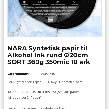
NARA Syntetisk papir til
Alkohol Ink rund Ø20cm
SORT 360g 350mic 10 ark
Varenummer:
26151516
NARA Synthetic Art Paper SORT 360g 8" diameter 20cm
10 ark. pr. pakke 350 microns 360 gsm Sort paper
(billede viser 24" papir)
Sort syntetisk papir til alkoholblæk-kunst