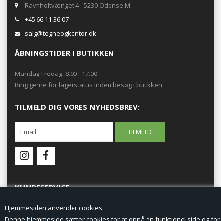
Ravnholtvænget 4 - 5230 Odense M
+45 66 11 36 07
salg@tegneogkontor.dk
ÅBNINGSTIDER I BUTIKKEN
Mandag-Fredag: 8.00 - 17.00
Ring gerne for lagerstatus inden besøg i butikken
TILMELD DIG VORES NYHEDSBREV:
KUNDESERVICE
Hjemmesiden anvender cookies.
Forside
Denne hjemmeside sætter cookies for at opnå en funktionel side og for