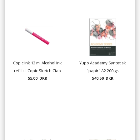
Copic Ink 12 ml Alcohol Ink
Yupo Academy Syntetisk
refill til Copic Sketch Ciao
"papir" A2 200 gr.
55,00 DKK
og Classic
540,50 DKK