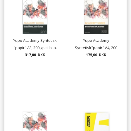
Yupo Academy Syntetisk
Yupo Academy
"papir" A3, 200 gr. til bl.a.
Syntetisk"papir" A4, 200
317,00 DKK
alkohol ink
175,00 DKK
gr.