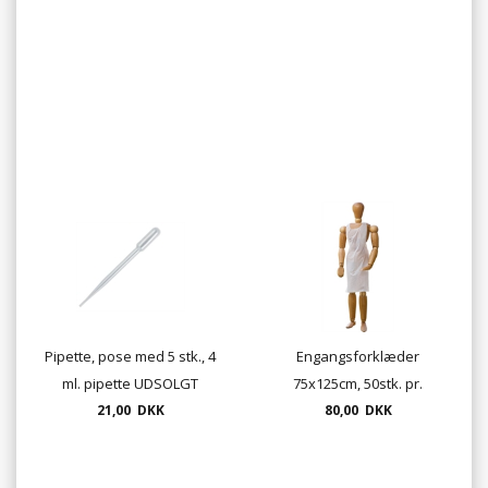
UDSOLGT
Pipette, pose med 5 stk., 4
Engangsforklæder
ml. pipette UDSOLGT
75x125cm, 50stk. pr.
21,00 DKK
80,00 DKK
pakke