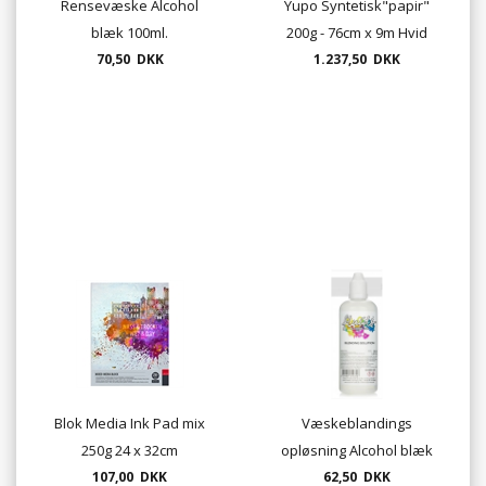
Rensevæske Alcohol
Yupo Syntetisk"papir"
blæk 100ml.
200g - 76cm x 9m Hvid
70,50 DKK
1.237,50 DKK
Blok Media Ink Pad mix
Væskeblandings
250g 24 x 32cm
opløsning Alcohol blæk
107,00 DKK
100ml. OCTOPUS
62,50 DKK