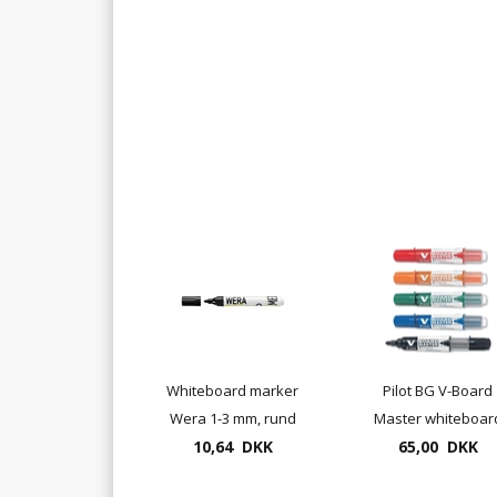
Whiteboard marker
Pilot BG V-Board
Wera 1-3 mm, rund
Master whiteboar
spids - sort, rød, blå,
10,64 DKK
markersæt 5 penne
65,00 DKK
grøn
rund el. kantet spi