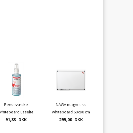
Rensevæske
NAGA magnetisk
Whiteboard Esselte
whiteboard 60x90 cm
91,83 DKK
med aluramme
295,00 DKK