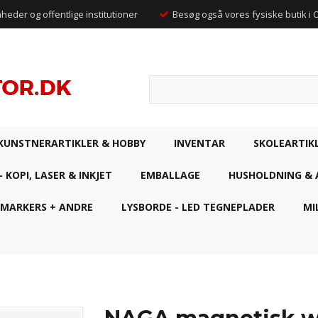
mheder og offentlige institutioner
Besøg også vores fysiske butik i
KUNSTNERARTIKLER & HOBBY
INVENTAR
SKOLEARTIK
- KOPI, LASER & INKJET
EMBALLAGE
HUSHOLDNING & 
 MARKERS + ANDRE
LYSBORDE - LED TEGNEPLADER
MI