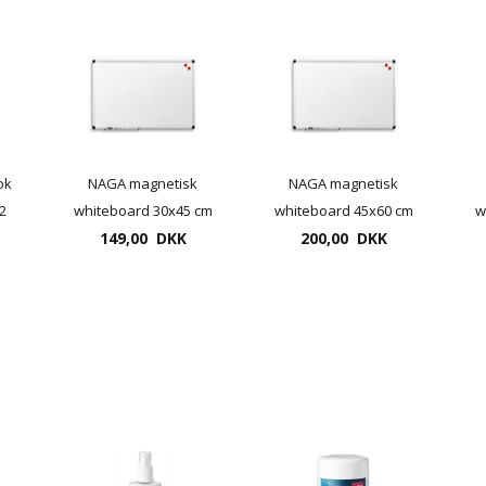
ok
NAGA magnetisk
NAGA magnetisk
2
whiteboard 30x45 cm
whiteboard 45x60 cm
w
med aluramme
149,00 DKK
med aluramme
200,00 DKK