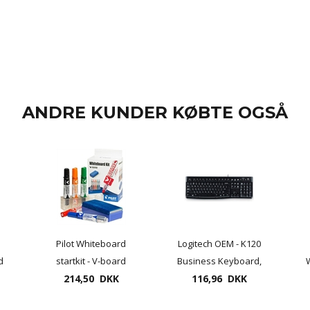
ANDRE KUNDER KØBTE OGSÅ
Pilot Whiteboard
Logitech OEM - K120
d
startkit - V-board
Business Keyboard,
 -
marker, tavlevisker og
214,50 DKK
116,96 DKK
(Nordic)
ds
holder