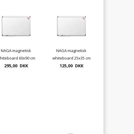
NAGA magnetisk
NAGA magnetisk
hiteboard 60x90 cm
whiteboard 25x35 cm
med aluramme
295,00 DKK
med aluramme
125,00 DKK