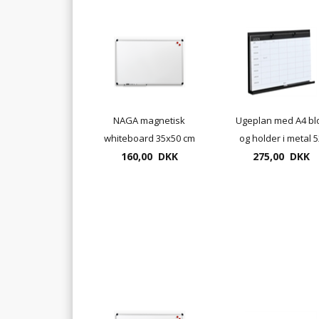
NAGA magnetisk
Ugeplan med A4 bl
whiteboard 35x50 cm
og holder i metal 5
med aluramme
160,00 DKK
275,00 DKK
ark