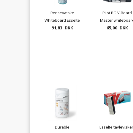
Rensevæske
Pilot BG V-Board
Whiteboard Esselte
Master whiteboar
91,83 DKK
markersæt 5 penne
65,00 DKK
rund el. kantet spi
Durable
Esselte tavlevisker