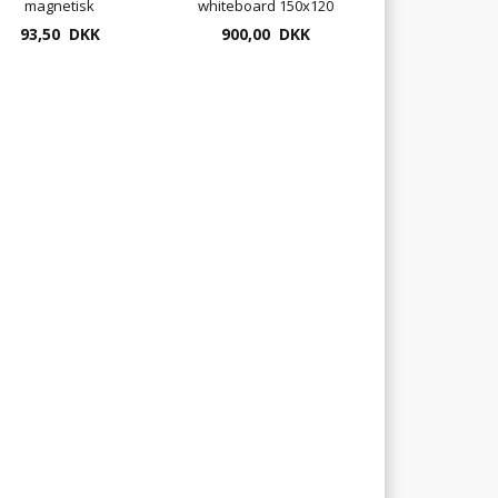
magnetisk
whiteboard 150x120
93,50 DKK
cm med aluramme
900,00 DKK
(gratis levering)