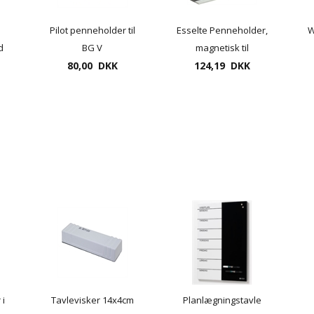
Pilot penneholder til
Esselte Penneholder,
W
d
BG V
magnetisk til
 -
whiteboardmarker 5
80,00 DKK
whiteboard - 5 penne
124,19 DKK
ds
penne magnetisk
 i
Tavlevisker 14x4cm
Planlægningstavle