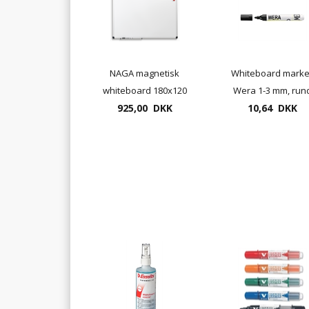
NAGA magnetisk
Whiteboard marke
whiteboard 180x120
Wera 1-3 mm, run
cm med aluramme
925,00 DKK
spids - sort, rød, bl
10,64 DKK
(gratis levering)
grøn