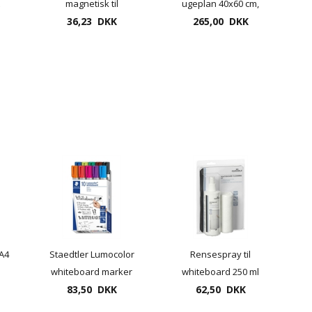
magnetisk til
ugeplan 40x60 cm,
36,23 DKK
whiteboard
magnetisk - stål
265,00 DKK
A4
Staedtler Lumocolor
Rensespray til
whiteboard marker
whiteboard 250 ml
sæt med 10 farver
83,50 DKK
Durable inkl.
62,50 DKK
mikrofiberklud