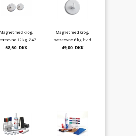
Magnet med krog,
Magnet med krog,
æreevne 12 kg, Ø47
bæreevne 6 kg, hvid
58,50 DKK
/ 36mm
49,00 DKK