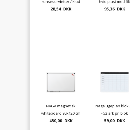
renseservietter / klud
hvid plast med filt
til whiteboardtavle,
28,54 DKK
95,36 DKK
(96890)
5759 02
NAGA magnetisk
Naga ugeplan blok 
whiteboard 90x120 cm
- 52 ark pr. blok
med aluramme
450,00 DKK
59,00 DKK