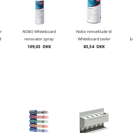
r
NOBO Whiteboard
Nobo renseklude til
d
renovator spray
Whiteboard tavler
b
å,
109,03 DKK
250ml.
83,54 DKK
1901438