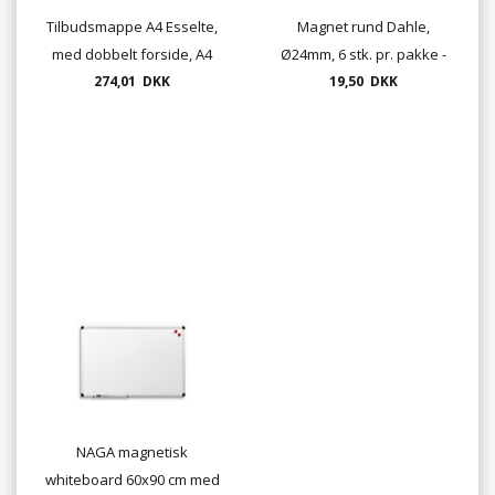
Tilbudsmappe A4 Esselte,
Magnet rund Dahle,
med dobbelt forside, A4
Ø24mm, 6 stk. pr. pakke -
274,01 DKK
vælg farve
19,50 DKK
NAGA magnetisk
whiteboard 60x90 cm med