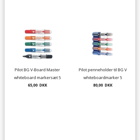
Pilot BG V-Board Master
Pilot penneholder til BG V
whiteboard markersæt 5
whiteboardmarker 5
penne - rund el. kantet
65,00 DKK
penne magnetisk
80,00 DKK
spids