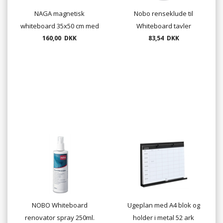
NAGA magnetisk
Nobo renseklude til
whiteboard 35x50 cm med
Whiteboard tavler
160,00 DKK
aluramme
83,54 DKK
1901438
NOBO Whiteboard
Ugeplan med A4 blok og
renovator spray 250ml.
holder i metal 52 ark