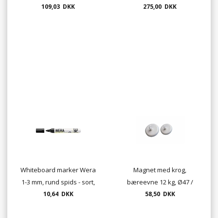
109,03 DKK
275,00 DKK
Whiteboard marker Wera
Magnet med krog,
1-3 mm, rund spids - sort,
bæreevne 12 kg, Ø47 /
rød, blå, grøn
10,64 DKK
58,50 DKK
36mm