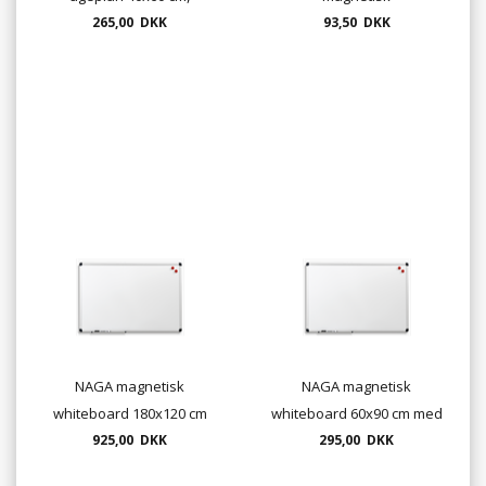
magnetisk - stål
265,00 DKK
93,50 DKK
NAGA magnetisk
NAGA magnetisk
whiteboard 180x120 cm
whiteboard 60x90 cm med
med aluramme (gratis
925,00 DKK
295,00 DKK
aluramme
levering)