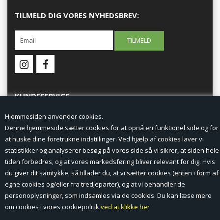
TILMELD DIG VORES NYHEDSBREV:
KUNDESERVICE
Hjemmesiden anvender cookies.
Forside
Denne hjemmeside sætter cookies for at opnå en funktionel side og for
at huske dine foretrukne indstillinger. Ved hjælp af cookies laver vi
Min Konto
statistikker og analyserer besøg på vores side så vi sikrer, at siden hele
tiden forbedres, og at vores markedsføring bliver relevant for dig. Hvis
Nyheder
du giver dit samtykke, så tillader du, at vi sætter cookies (enten i form af
Vilkår og betingelser
egne cookies og/eller fra tredjeparter), og at vi behandler de
personoplysninger, som indsamles via de cookies. Du kan læse mere
Profil
om cookies i vores cookiepolitik
ved at klikke her