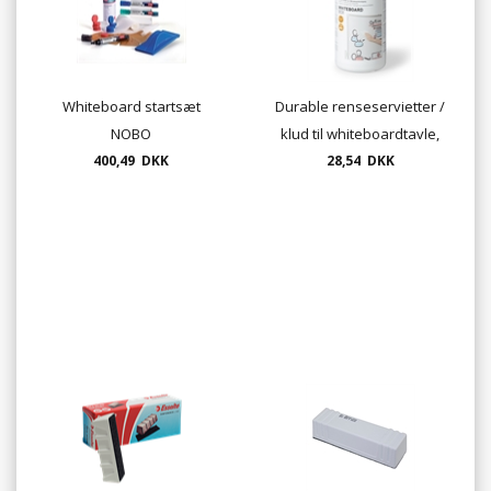
Whiteboard startsæt
Durable renseservietter /
NOBO
klud til whiteboardtavle,
400,49 DKK
28,54 DKK
5759 02