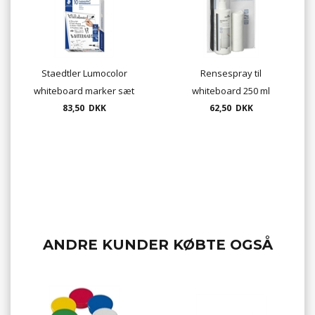
Staedtler Lumocolor
Rensespray til
whiteboard marker sæt
whiteboard 250 ml
med 10 farver
83,50 DKK
Durable inkl.
62,50 DKK
mikrofiberklud
ANDRE KUNDER KØBTE OGSÅ