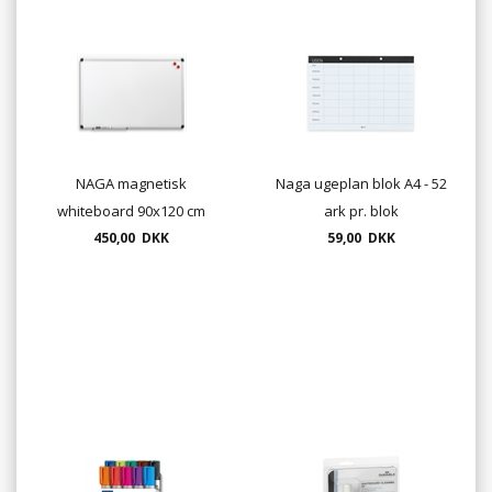
NAGA magnetisk
Naga ugeplan blok A4 - 52
whiteboard 90x120 cm
ark pr. blok
med aluramme
450,00 DKK
59,00 DKK