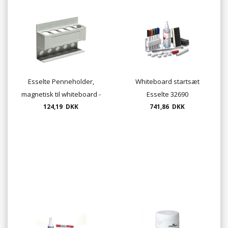
Esselte Penneholder,
Whiteboard startsæt
magnetisk til whiteboard -
Esselte 32690
124,19 DKK
5 penne
741,86 DKK