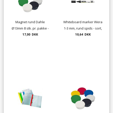
Magnet rund Dahle
Whiteboard marker Wera
Ø13mm 8 stk. pr. pakke -
1-3 mm, rund spids - sort,
vælg farve
17,00 DKK
rød, blå, grøn
10,64 DKK