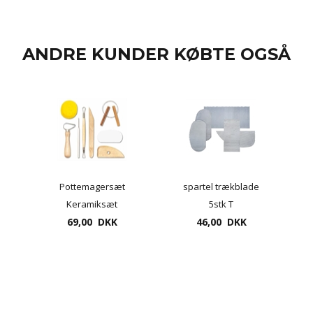
ANDRE KUNDER KØBTE OGSÅ
Pottemagersæt
spartel trækblade
Keramiksæt
5stk T
Modelleringssæt 8
69,00 DKK
46,00 DKK
dele