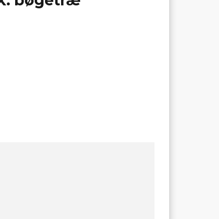
k. bøgetræ