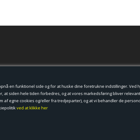
der cookies.
å en funktionel side og for at huske dine foretrukne indstillinger. Ved hjæ
, at siden hele tiden forbedres, og at vores markedsføring bliver relevant 
form af egne cookies og/eller fra tredjeparter), og at vi behandler de pers
iepolitik
ved at klikke her