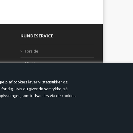
KUNDESERVICE
Forside
Min Konto
Nyheder
lp af cookies laver vi statistikker og
Vilkår og betingelser
for dig. Hvis du giver dit samtykke, så
onoplysninger, som indsamles via de cookies.
Profil
Erhverv log ind (B2B)
Ansøg om log ind til Erhverv (B2B)