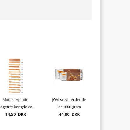
Modellerpinde
JOVI selvhærdende
øgetræ længde ca.
ler 1000 gram
14,50 DKK
15cm
44,00 DKK