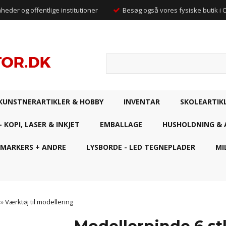
mheder og offentlige institutioner
Besøg også vores fysiske butik i
KUNSTNERARTIKLER & HOBBY
INVENTAR
SKOLEARTIK
- KOPI, LASER & INKJET
EMBALLAGE
HUSHOLDNING & 
 MARKERS + ANDRE
LYSBORDE - LED TEGNEPLADER
MI
»
Værktøj til modellering