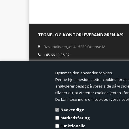
TEGNE- OG KONTORLEVERANDØREN A/S
Ravnholtvænget 4 - 5230 Odense M
+45 66 11 36 07
salg@tegneogkontor.dk
Hjemmesiden anven
ÅBNINGSTIDER I BUTIKKEN
Denne hjemmeside sætter cookies for at opn
analyserer besøg på vores side så vi sikrer
Mandag-Fredag: 8.00 - 17.00
tillader du, at vi sætter cookies (enten i 
Ring gerne for lagerstatus inden besøg i butikken
Du kan læse mere om cookies i vores cook
TILMELD DIG VORES NYHEDSBREV:
Nødvendige
Markedsføring
Funktionelle