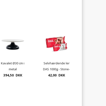
Kavalet Ø30 cm i
Selvhærdende ler
metal
DAS 1000g - Stone-
394,50 DKK
Grå, Hvid el.
42,00 DKK
Terracotta