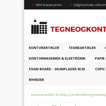
Altid skarpe priser
Salg til private, virkso
KONTORARTIKLER
TEGNEARTIKLER
KONTORMASKINER & ELEKTRONIK
PAPIR 
FOAM BOARD - SKUMPLADER M.M.
COPIC
NYHEDER
Kunstnerartikler & Hobby
»
Ler/Modellering/Værktøj