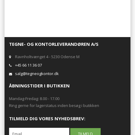
TEGNE- OG KONTORLEVERANDØREN A/S
Ravnholtvænget 4 - 5230 Odense M
+45 66 11 36 07
salg@tegneogkontor.dk
ÅBNINGSTIDER I BUTIKKEN
Mandag-Fredag: 8.00 - 17.00
Ring gerne for lagerstatus inden besøg i butikken
TILMELD DIG VORES NYHEDSBREV: