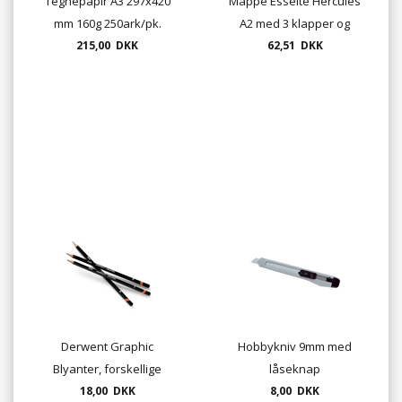
Tegnepapir A3 297x420
Mappe Esselte Hercules
mm 160g 250ark/pk.
A2 med 3 klapper og
215,00 DKK
tekstilbånd farve grå
62,51 DKK
Derwent Graphic
Hobbykniv 9mm med
Blyanter, forskellige
låseknap
hårdheder,
18,00 DKK
8,00 DKK