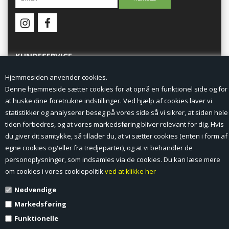
KUNDESERVICE
Hjemmesiden anvender cookies.
Forside
Denne hjemmeside sætter cookies for at opnå en funktionel side og for
at huske dine foretrukne indstillinger. Ved hjælp af cookies laver vi
Min Konto
statistikker og analyserer besøg på vores side så vi sikrer, at siden hele
tiden forbedres, og at vores markedsføring bliver relevant for dig. Hvis
Nyheder
du giver dit samtykke, så tillader du, at vi sætter cookies (enten i form af
Vilkår og betingelser
egne cookies og/eller fra tredjeparter), og at vi behandler de
personoplysninger, som indsamles via de cookies. Du kan læse mere
Profil
om cookies i vores cookiepolitik
ved at klikke her
Nødvendige
Erhverv log ind (B2B)
Markedsføring
Ansøg om log ind til Erhverv (B2B)
Funktionelle