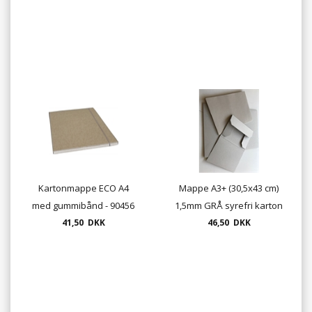
Kartonmappe ECO A4
Mappe A3+ (30,5x43 cm)
med gummibånd - 90456
1,5mm GRÅ syrefri karton
41,50 DKK
med 3 klapper
46,50 DKK
udstandset Udsolgt