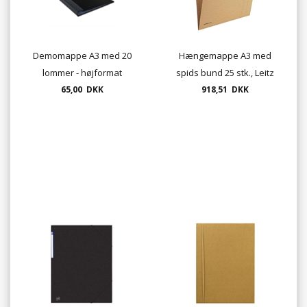
Demomappe A3 med 20
Hængemappe A3 med
lommer - højformat
spids bund 25 stk., Leitz
65,00 DKK
Alpha - naturbrun
918,51 DKK