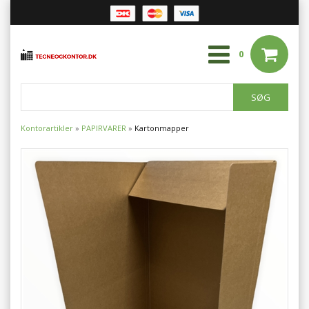
0
Kontorartikler
»
PAPIRVARER
»
Kartonmapper