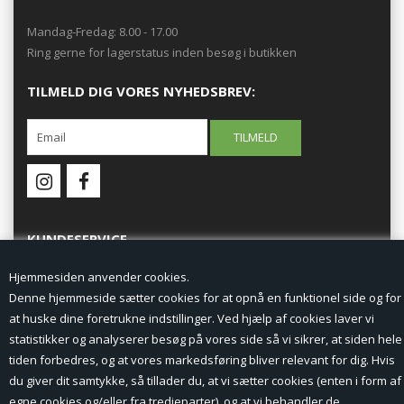
Mandag-Fredag: 8.00 - 17.00
Ring gerne for lagerstatus inden besøg i butikken
TILMELD DIG VORES NYHEDSBREV:
KUNDESERVICE
Hjemmesiden anvender cookies.
Forside
Denne hjemmeside sætter cookies for at opnå en funktionel side og for
at huske dine foretrukne indstillinger. Ved hjælp af cookies laver vi
Min Konto
statistikker og analyserer besøg på vores side så vi sikrer, at siden hele
tiden forbedres, og at vores markedsføring bliver relevant for dig. Hvis
Nyheder
du giver dit samtykke, så tillader du, at vi sætter cookies (enten i form af
Vilkår og betingelser
egne cookies og/eller fra tredjeparter), og at vi behandler de