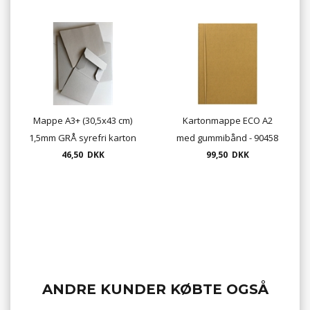
Mappe A3+ (30,5x43 cm)
Kartonmappe ECO A2
1,5mm GRÅ syrefri karton
med gummibånd - 90458
med 3 klapper
46,50 DKK
99,50 DKK
udstandset Udsolgt
ANDRE KUNDER KØBTE OGSÅ