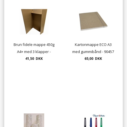
Brun fidele mappe 450g
Kartonmappe ECO A3
A4+ med 3 klapper -
med gummibånd - 90457
31,5x23 cm DKF
41,50 DKK
65,00 DKK
kartonmappe