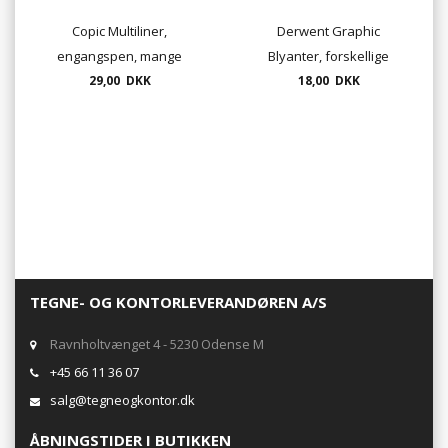
Copic Multiliner,
Derwent Graphic
engangspen, mange
Blyanter, forskellige
tykkelser. fra 0,05 til
29,00 DKK
hårdheder,
18,00 DKK
1,0mm
TEGNE- OG KONTORLEVERANDØREN A/S
Ravnholtvænget 4 - 5230 Odense M
+45 66 11 36 07
salg@tegneogkontor.dk
ÅBNINGSTIDER I BUTIKKEN