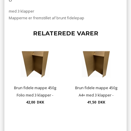
med 3 klapper
Mapperne er fremstillet af brunt fidelepap
RELATEREDE VARER
Brun fidele mappe 450g
Brun fidele mappe 450g
Folio med 3 klapper -
A4+ med 3 klapper -
37,5x25 cm - DKF
42,00 DKK
31,5x23 cm DKF
41,50 DKK
kartonmappe
kartonmappe