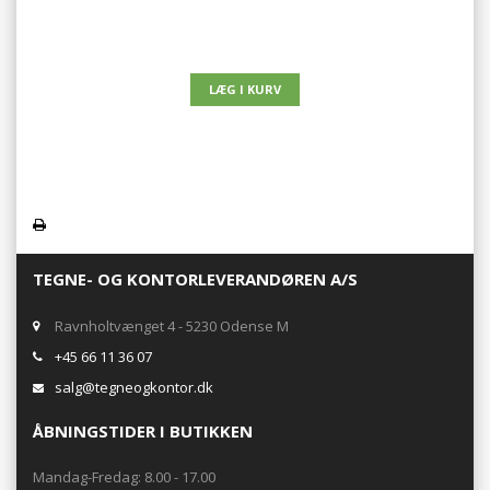
TEGNE- OG KONTORLEVERANDØREN A/S
Ravnholtvænget 4 - 5230 Odense M
+45 66 11 36 07
salg@tegneogkontor.dk
ÅBNINGSTIDER I BUTIKKEN
Mandag-Fredag: 8.00 - 17.00