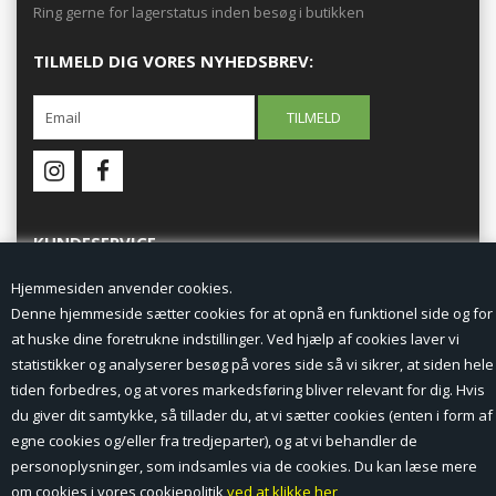
Ring gerne for lagerstatus inden besøg i butikken
TILMELD DIG VORES NYHEDSBREV:
KUNDESERVICE
Hjemmesiden anvender cookies.
Forside
Denne hjemmeside sætter cookies for at opnå en funktionel side og for
at huske dine foretrukne indstillinger. Ved hjælp af cookies laver vi
Min Konto
statistikker og analyserer besøg på vores side så vi sikrer, at siden hele
tiden forbedres, og at vores markedsføring bliver relevant for dig. Hvis
Nyheder
du giver dit samtykke, så tillader du, at vi sætter cookies (enten i form af
Vilkår og betingelser
egne cookies og/eller fra tredjeparter), og at vi behandler de
personoplysninger, som indsamles via de cookies. Du kan læse mere
Profil
om cookies i vores cookiepolitik
ved at klikke her