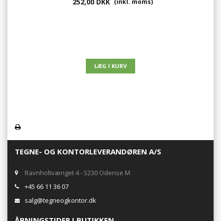
252,00 DKK
(inkl. moms)
TEGNE- OG KONTORLEVERANDØREN A/S
Ravnholtvænget 4 - 5230 Odense M
+45 66 11 36 07
salg@tegneogkontor.dk
ÅBNINGSTIDER I BUTIKKEN