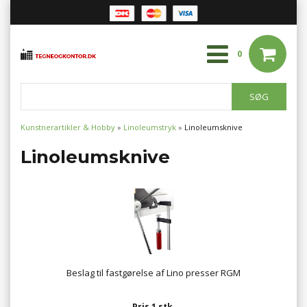
0
Kunstnerartikler & Hobby
»
Linoleumstryk
»
Linoleumsknive
Linoleumsknive
Beslag til fastgørelse af Lino presser RGM
Pris 1 stk.