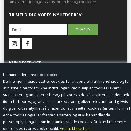
Ring gerne for lagerstatus inden besøg i butikken
TILMELD DIG VORES NYHEDSBREV:
KUNDESERVICE
Hjemmesiden anvender cookies.
Forside
Denne hjemmeside sætter cookies for at opnå en funktionel side og for
at huske dine foretrukne indstillinger. Ved hjælp af cookies laver vi
Min Konto
statistikker og analyserer besøg på vores side så vi sikrer, at siden hele
tiden forbedres, og at vores markedsføring bliver relevant for dig. Hvis
Nyheder
du giver dit samtykke, så tillader du, at vi sætter cookies (enten i form af
Vilkår og betingelser
egne cookies og/eller fra tredjeparter), og at vi behandler de
personoplysninger, som indsamles via de cookies. Du kan læse mere
Profil
om cookies i vores cookiepolitik
ved at klikke her