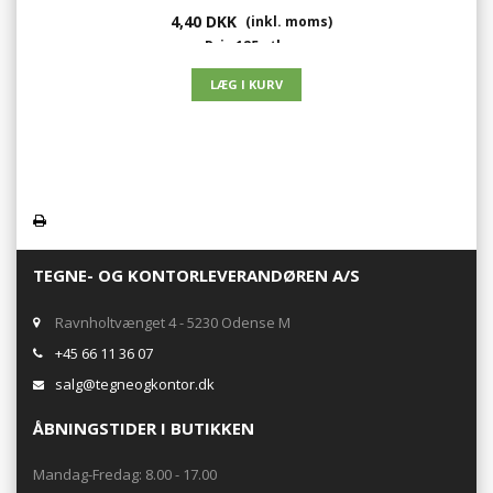
4,40 DKK
(inkl. moms)
Pris 125 stk.
2,64 DKK
(eks. moms)
3,30 DKK
(inkl. moms)
TEGNE- OG KONTORLEVERANDØREN A/S
Ravnholtvænget 4 - 5230 Odense M
+45 66 11 36 07
salg@tegneogkontor.dk
ÅBNINGSTIDER I BUTIKKEN
Mandag-Fredag: 8.00 - 17.00