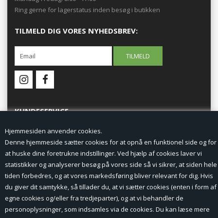
Ring gerne for lagerstatus inden besøg i butikken
TILMELD DIG VORES NYHEDSBREV:
KUNDESERVICE
Hjemmesiden anvender cookies.
Forside
Denne hjemmeside sætter cookies for at opnå en funktionel side og for
at huske dine foretrukne indstillinger. Ved hjælp af cookies laver vi
Min Konto
statistikker og analyserer besøg på vores side så vi sikrer, at siden hele
tiden forbedres, og at vores markedsføring bliver relevant for dig. Hvis
Nyheder
du giver dit samtykke, så tillader du, at vi sætter cookies (enten i form af
Vilkår og betingelser
egne cookies og/eller fra tredjeparter), og at vi behandler de
personoplysninger, som indsamles via de cookies. Du kan læse mere