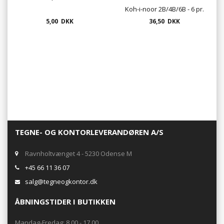
Koh-i-noor 2B/4B/6B - 6 pr.
5,00 DKK
36,50 DKK
pk.
TEGNE- OG KONTORLEVERANDØREN A/S
Ravnholtvænget 4 - 5230 Odense M
+45 66 11 36 07
salg@tegneogkontor.dk
ÅBNINGSTIDER I BUTIKKEN
Mandag-Fredag: 8.00 - 17.00