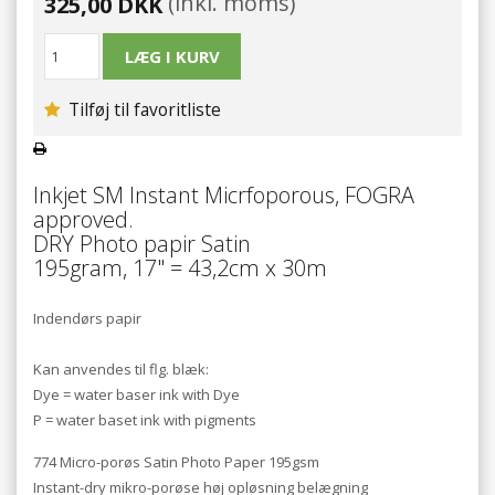
(inkl. moms)
325,00 DKK
Tilføj til favoritliste
Inkjet SM Instant Micrfoporous, FOGRA
approved.
DRY Photo papir Satin
195gram, 17" = 43,2cm x 30m
Indendørs papir
Kan anvendes til flg. blæk:
Dye = water baser ink with Dye
P = water baset ink with pigments
774 Micro-porøs Satin Photo Paper 195gsm
Instant-dry mikro-porøse høj opløsning belægning