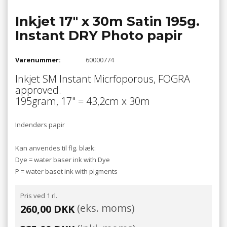
Inkjet 17" x 30m Satin 195g.
Instant DRY Photo papir
Varenummer:
60000774
Inkjet SM Instant Micrfoporous, FOGRA
approved.
195gram, 17" = 43,2cm x 30m
Indendørs papir
Kan anvendes til flg. blæk:
Dye = water baser ink with Dye
P = water baset ink with pigments
Pris ved 1 rl.
(eks. moms)
260,00 DKK