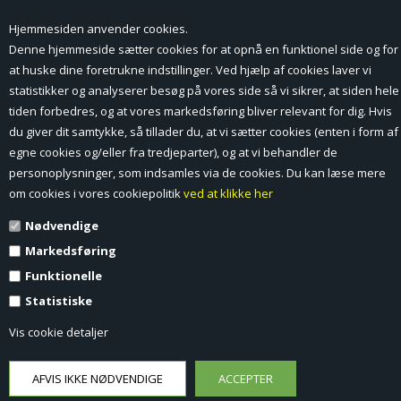
Hjemmesiden anvender cookies.
Forside
Denne hjemmeside sætter cookies for at opnå en funktionel side og for
at huske dine foretrukne indstillinger. Ved hjælp af cookies laver vi
Min Konto
statistikker og analyserer besøg på vores side så vi sikrer, at siden hele
tiden forbedres, og at vores markedsføring bliver relevant for dig. Hvis
Nyheder
du giver dit samtykke, så tillader du, at vi sætter cookies (enten i form af
Vilkår og betingelser
egne cookies og/eller fra tredjeparter), og at vi behandler de
personoplysninger, som indsamles via de cookies. Du kan læse mere
Profil
om cookies i vores cookiepolitik
ved at klikke her
Nødvendige
Erhverv log ind (B2B)
Markedsføring
Ansøg om log ind til Erhverv (B2B)
Funktionelle
Statistiske
Kontakt
Vis cookie detaljer
Favorit
Fortrydelsesformular