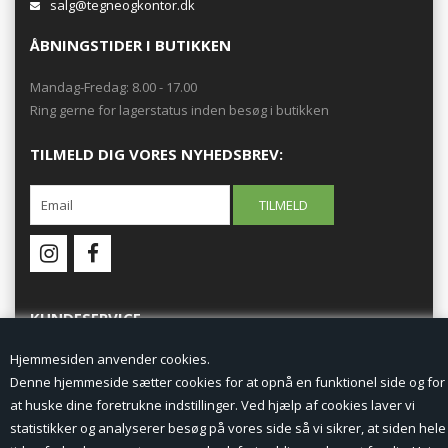
salg@tegneogkontor.dk
ÅBNINGSTIDER I BUTIKKEN
Mandag-Fredag: 8.00 - 17.00
Ring gerne for lagerstatus inden besøg i butikken
TILMELD DIG VORES NYHEDSBREV:
KUNDESERVICE
Hjemmesiden anvender cookies.
Forside
Denne hjemmeside sætter cookies for at opnå en funktionel side og for
at huske dine foretrukne indstillinger. Ved hjælp af cookies laver vi
Min Konto
statistikker og analyserer besøg på vores side så vi sikrer, at siden hele