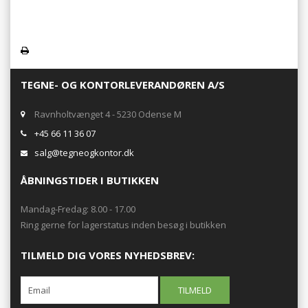
TEGNE- OG KONTORLEVERANDØREN A/S
Ravnholtvænget 4 - 5230 Odense M
+45 66 11 36 07
salg@tegneogkontor.dk
ÅBNINGSTIDER I BUTIKKEN
Mandag-Fredag: 8.00 - 17.00
Ring gerne for lagerstatus inden besøg i butikken
TILMELD DIG VORES NYHEDSBREV: