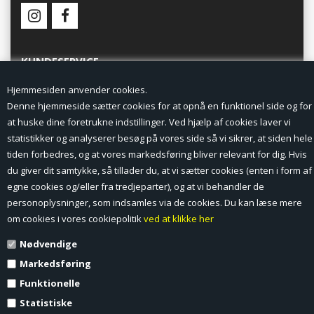
KUNDESERVICE
Hjemmesiden anvender cookies.
Forside
Denne hjemmeside sætter cookies for at opnå en funktionel side og for
at huske dine foretrukne indstillinger. Ved hjælp af cookies laver vi
Min Konto
statistikker og analyserer besøg på vores side så vi sikrer, at siden hele
tiden forbedres, og at vores markedsføring bliver relevant for dig. Hvis
Nyheder
du giver dit samtykke, så tillader du, at vi sætter cookies (enten i form af
Vilkår og betingelser
egne cookies og/eller fra tredjeparter), og at vi behandler de
personoplysninger, som indsamles via de cookies. Du kan læse mere
Profil
om cookies i vores cookiepolitik
ved at klikke her
Nødvendige
Erhverv log ind (B2B)
Markedsføring
Ansøg om log ind til Erhverv (B2B)
Funktionelle
Statistiske
Kontakt