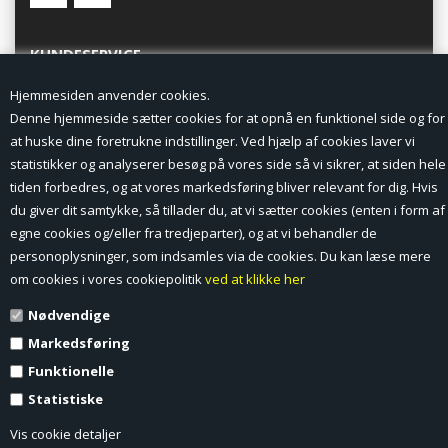
KUNDESERVICE
Hjemmesiden anvender cookies.
Forside
Denne hjemmeside sætter cookies for at opnå en funktionel side og for
at huske dine foretrukne indstillinger. Ved hjælp af cookies laver vi
Min Konto
statistikker og analyserer besøg på vores side så vi sikrer, at siden hele
tiden forbedres, og at vores markedsføring bliver relevant for dig. Hvis
Nyheder
du giver dit samtykke, så tillader du, at vi sætter cookies (enten i form af
Vilkår og betingelser
egne cookies og/eller fra tredjeparter), og at vi behandler de
personoplysninger, som indsamles via de cookies. Du kan læse mere
Profil
om cookies i vores cookiepolitik
ved at klikke her
Nødvendige
Erhverv log ind (B2B)
Markedsføring
Ansøg om log ind til Erhverv (B2B)
Funktionelle
Statistiske
Kontakt
Vis cookie detaljer
Favorit