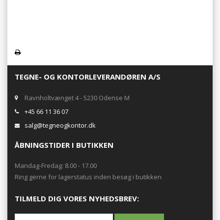
TEGNE- OG KONTORLEVERANDØREN A/S
Ravnholtvænget 4 - 5230 Odense M
+45 66 11 36 07
salg@tegneogkontor.dk
ÅBNINGSTIDER I BUTIKKEN
Mandag-Fredag: 8.00 - 17.00
Ring gerne for lagerstatus inden besøg i butikken
TILMELD DIG VORES NYHEDSBREV: