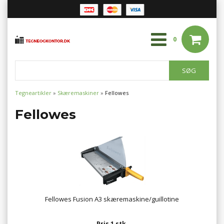
0
Tegneartikler
»
Skæremaskiner
»
Fellowes
Fellowes
Fellowes Fusion A3 skæremaskine/guillotine
Pris 1 stk.