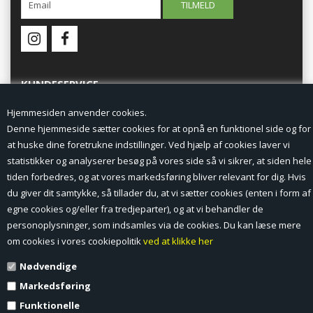
KUNDESERVICE
Hjemmesiden anvender cookies.
Forside
Denne hjemmeside sætter cookies for at opnå en funktionel side og for
at huske dine foretrukne indstillinger. Ved hjælp af cookies laver vi
Min Konto
statistikker og analyserer besøg på vores side så vi sikrer, at siden hele
tiden forbedres, og at vores markedsføring bliver relevant for dig. Hvis
Nyheder
du giver dit samtykke, så tillader du, at vi sætter cookies (enten i form af
Vilkår og betingelser
egne cookies og/eller fra tredjeparter), og at vi behandler de
personoplysninger, som indsamles via de cookies. Du kan læse mere
Profil
om cookies i vores cookiepolitik
ved at klikke her
Nødvendige
Erhverv log ind (B2B)
Markedsføring
Ansøg om log ind til Erhverv (B2B)
Funktionelle