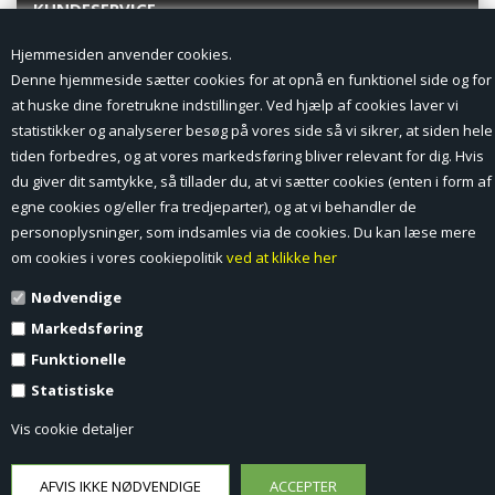
KUNDESERVICE
Hjemmesiden anvender cookies.
Forside
Denne hjemmeside sætter cookies for at opnå en funktionel side og for
at huske dine foretrukne indstillinger. Ved hjælp af cookies laver vi
Min Konto
statistikker og analyserer besøg på vores side så vi sikrer, at siden hele
tiden forbedres, og at vores markedsføring bliver relevant for dig. Hvis
Nyheder
du giver dit samtykke, så tillader du, at vi sætter cookies (enten i form af
Vilkår og betingelser
egne cookies og/eller fra tredjeparter), og at vi behandler de
personoplysninger, som indsamles via de cookies. Du kan læse mere
Profil
om cookies i vores cookiepolitik
ved at klikke her
Nødvendige
Erhverv log ind (B2B)
Markedsføring
Ansøg om log ind til Erhverv (B2B)
Funktionelle
Statistiske
Kontakt
Vis cookie detaljer
Favorit
Fortrydelsesformular