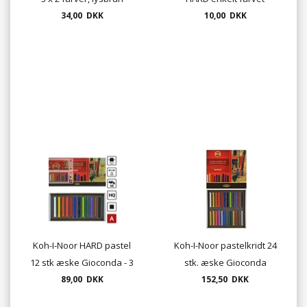
mørkebrun og rødbrun
34,00 DKK
10,00 DKK
Koh-I-Noor HARD pastel
Koh-I-Noor pastelkridt 24
12 stk æske Gioconda - 3
stk. æske Gioconda
forskellige sæt
89,00 DKK
152,50 DKK
pastel