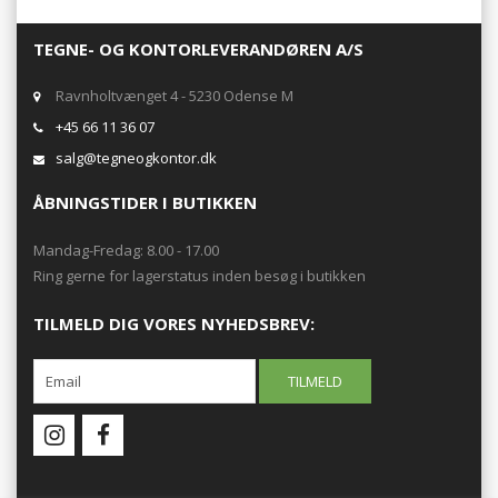
TEGNE- OG KONTORLEVERANDØREN A/S
Ravnholtvænget 4 - 5230 Odense M
+45 66 11 36 07
salg@tegneogkontor.dk
ÅBNINGSTIDER I BUTIKKEN
Mandag-Fredag: 8.00 - 17.00
Ring gerne for lagerstatus inden besøg i butikken
TILMELD DIG VORES NYHEDSBREV: