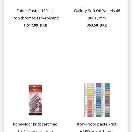
Faber-Castell 120stk.
Gallery Soft Oil Pastels 48
Polychromos farveblyant
stk 10 mm
1.517,99 DKK
363,50 DKK
Koh-I-Noor kridt sæt med
Koh-I-Noor pastelkridt
3 x 2 farver, lysbrun
HARD enkelt farvet