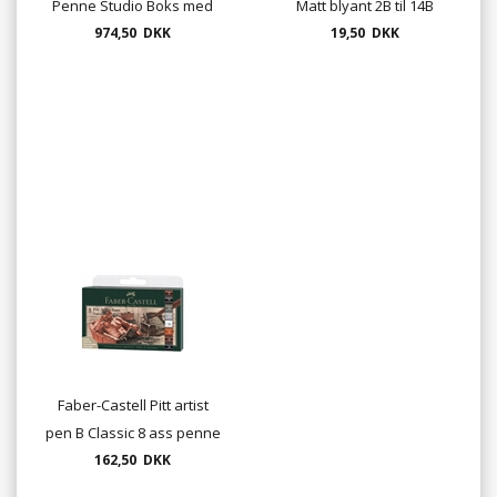
Penne Studio Boks med
Matt blyant 2B til 14B
974,50 DKK
48 Farver
"enkeltsalg"
19,50 DKK
Faber-Castell Pitt artist
pen B Classic 8 ass penne
162,50 DKK