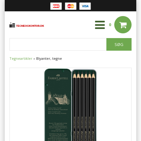
0
Tegneartikler
»
Blyanter, tegne