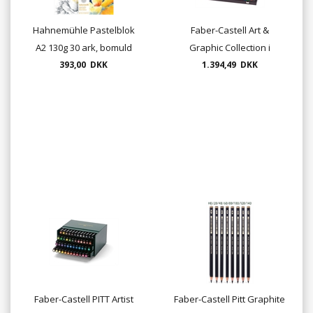
Hahnemühle Pastelblok
Faber-Castell Art &
A2 130g 30 ark, bomuld
Graphic Collection i
393,00 DKK
træbox 53 dele
1.394,49 DKK
Faber-Castell PITT Artist
Faber-Castell Pitt Graphite