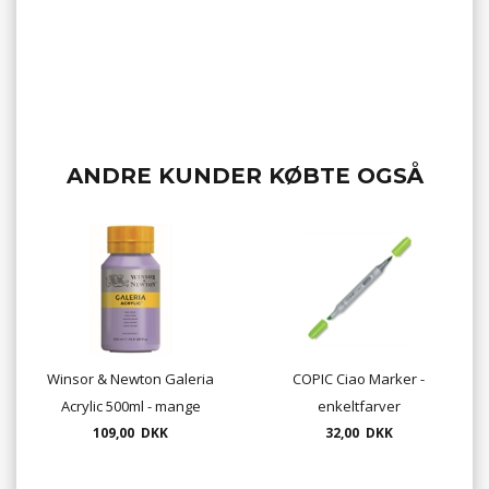
ANDRE KUNDER KØBTE OGSÅ
Winsor & Newton Galeria
COPIC Ciao Marker -
Acrylic 500ml - mange
enkeltfarver
109,00 DKK
farver
32,00 DKK