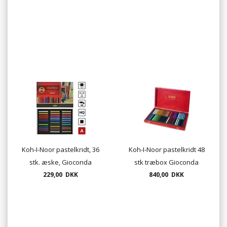
Koh-I-Noor pastelkridt, 36
Koh-I-Noor pastelkridt 48
stk. æske, Gioconda
stk træbox Gioconda
229,00 DKK
pastel
840,00 DKK
pastel