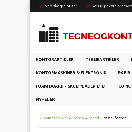
Altid skarpe priser
Salg til private, virkso
KONTORARTIKLER
TEGNEARTIKLER
KONTORMASKINER & ELEKTRONIK
PAPIR 
FOAM BOARD - SKUMPLADER M.M.
COPIC
NYHEDER
Kunstnerartikler & Hobby
»
Pastel
»
Pastel farver