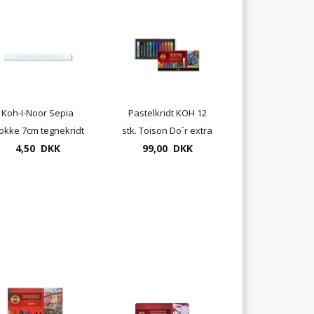
Koh-I-Noor Sepia
Pastelkridt KOH 12
okke 7cm tegnekridt
stk. Toison Do´r extra
4,50 DKK
hvid
99,00 DKK
soft