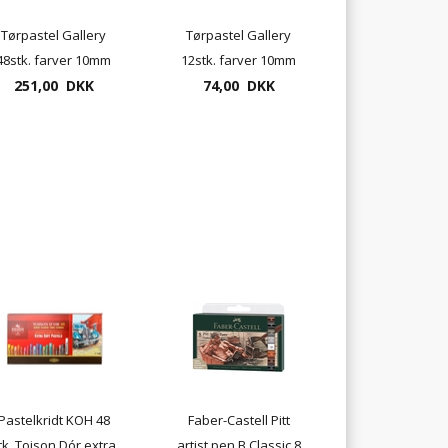
Tørpastel Gallery
Tørpastel Gallery
48stk. farver 10mm
12stk. farver 10mm
251,00 DKK
74,00 DKK
Pastelkridt KOH 48
Faber-Castell Pitt
tk. Toison Dór extra
artist pen B Classic 8