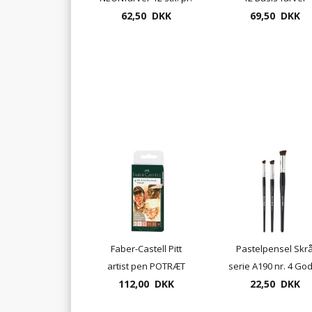
62,50 DKK
æske
69,50 DKK
Faber-Castell Pitt
Pastelpensel Skr
artist pen POTRÆT
serie A190 nr. 4 God 
brusch penne med 6
112,00 DKK
22,50 DKK
pastelkridt
farver