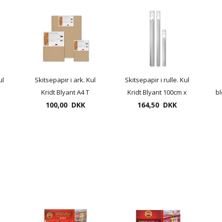
ul
Skitsepapir i ark. Kul
Skitsepapir i rulle. Kul
Kridt Blyant A4 T
Kridt Blyant 100cm x
bl
100,00 DKK
25m "udsolgt- kender
164,50 DKK
desværre ikke
leveringstiden"