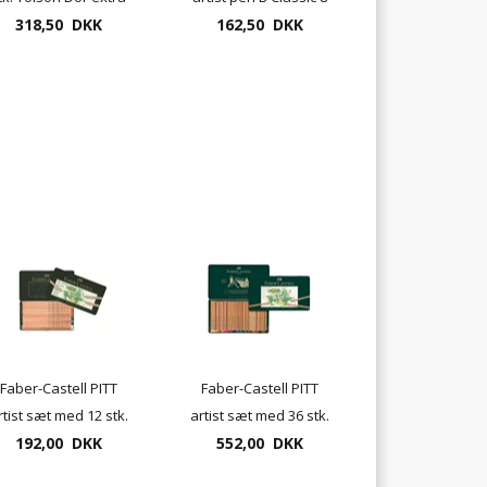
318,50 DKK
soft
162,50 DKK
ass penne
Faber-Castell PITT
Faber-Castell PITT
rtist sæt med 12 stk.
artist sæt med 36 stk.
pastelblyanter
192,00 DKK
pastelblyanter
552,00 DKK