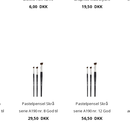
Sepia brun, Sepia
6,00 DKK
2B til 14B "enkeltsalg"
19,50 DKK
light og Sepia Dark
å
Pastelpensel Skrå
Pastelpensel Skrå
til
serie A190 nr. 8 God til
serie A190 nr. 12 God
a
29,50 DKK
pastelkridt
til pastelkridt
56,50 DKK