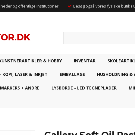
mheder og offentlige institutioner
Besøg også vores fysiske butik i
KUNSTNERARTIKLER & HOBBY
INVENTAR
SKOLEARTIK
- KOPI, LASER & INKJET
EMBALLAGE
HUSHOLDNING & 
 MARKERS + ANDRE
LYSBORDE - LED TEGNEPLADER
MI