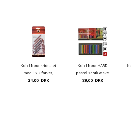
Koh-I-Noor kridt sæt
Koh-I-Noor HARD
Ko
med 3 x 2 farver,
pastel 12 stk æske
lysbrun mørkebrun og
34,00 DKK
Gioconda - 3
89,00 DKK
rødbrun
forskellige sæt