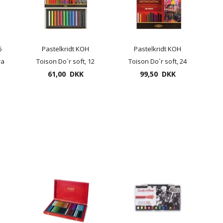
6
Pastelkridt KOH
Pastelkridt KOH
ra
Toison Do´r soft, 12
Toison Do´r soft, 24
61,00 DKK
stk. æske
99,50 DKK
stk. æske