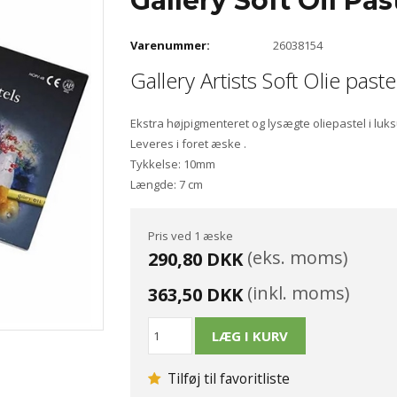
Gallery Soft Oil Pa
Varenummer:
26038154
Gallery Artists Soft Olie pas
Ekstra højpigmenteret og lysægte oliepastel i luks
Leveres i foret æske .
Tykkelse: 10mm
Længde: 7 cm
Pris ved 1 æske
(eks. moms)
290,80 DKK
(inkl. moms)
363,50 DKK
Tilføj til favoritliste