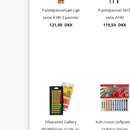
Pastelpenselsæt Lige
Pastelpensel Skr
serie A185 3 pensler
serie A190
121,00 DKK
119,50 DKK
Oliepastel Gallery
Koh-I-noor softpast
NEONfarver 12 stk. pr.
12 Basis farver