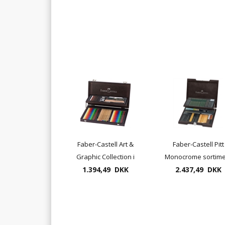
Faber-Castell Art &
Faber-Castell Pitt
Graphic Collection i
Monocrome sortime
1.394,49 DKK
træbox 53 dele
2.437,49 DKK
i træbox