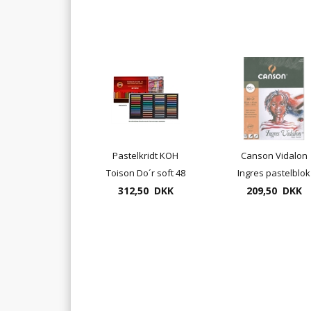
Pastelkridt KOH
Canson Vidalon
Toison Do´r soft 48
Ingres pastelblok
312,50 DKK
stk. æske
209,50 DKK
32x41cm