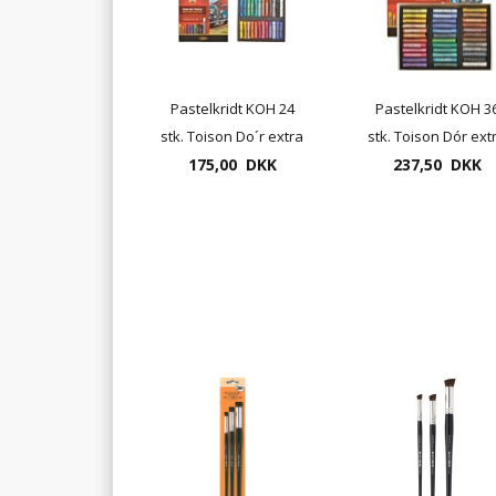
Pastelkridt KOH 24
Pastelkridt KOH 3
stk. Toison Do´r extra
stk. Toison Dór ext
175,00 DKK
soft
237,50 DKK
soft