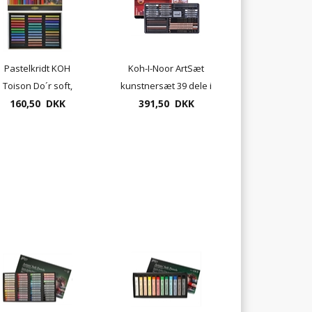
Pastelkridt KOH
Koh-I-Noor ArtSæt
Toison Do´r soft,
kunstnersæt 39 dele i
160,50 DKK
36stk. æske
391,50 DKK
metalbox