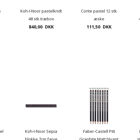
å
Koh-I-Noor pastelkridt
Conte pastel 12 stk
48 stk træbox
æske
Gioconda pastel
840,00 DKK
111,50 DKK
el
Koh-I-Noor Sepia
Faber-Castell Pitt
blokke 7cm farve
Graphite Matt blyant
s