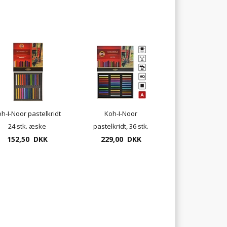
h-I-Noor pastelkridt
Koh-I-Noor
24 stk. æske
pastelkridt, 36 stk.
Gioconda pastel
152,50 DKK
æske, Gioconda
229,00 DKK
pastel