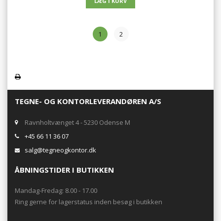
1
2
TEGNE- OG KONTORLEVERANDØREN A/S
Ravnholtvænget 4 - 5230 Odense M
+45 66 11 36 07
salg@tegneogkontor.dk
ÅBNINGSTIDER I BUTIKKEN
Mandag-Fredag: 8.00 - 17.00
Ring gerne for lagerstatus inden besøg i butikken