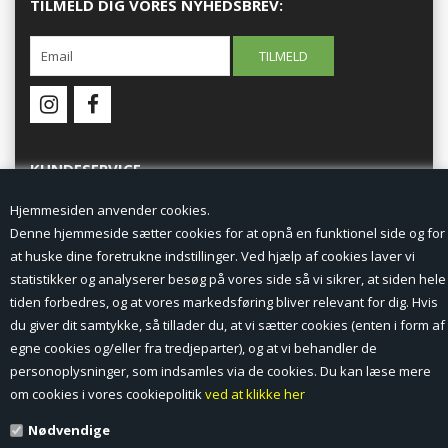
TILMELD DIG VORES NYHEDSBREV:
KUNDESERVICE
Hjemmesiden anvender cookies.
Forside
Denne hjemmeside sætter cookies for at opnå en funktionel side og for
at huske dine foretrukne indstillinger. Ved hjælp af cookies laver vi
Min Konto
statistikker og analyserer besøg på vores side så vi sikrer, at siden hele
tiden forbedres, og at vores markedsføring bliver relevant for dig. Hvis
Nyheder
du giver dit samtykke, så tillader du, at vi sætter cookies (enten i form af
Vilkår og betingelser
egne cookies og/eller fra tredjeparter), og at vi behandler de
personoplysninger, som indsamles via de cookies. Du kan læse mere
Profil
om cookies i vores cookiepolitik
ved at klikke her
Nødvendige
Erhverv log ind (B2B)