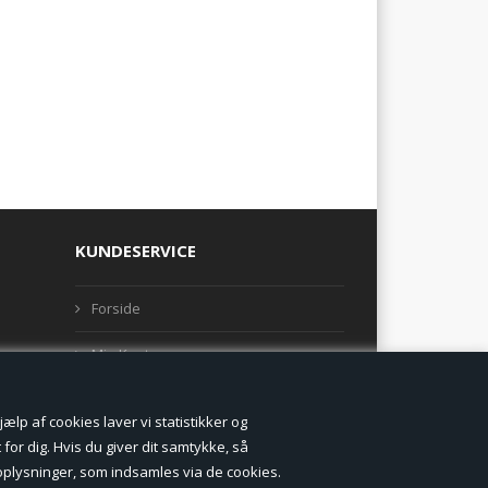
KUNDESERVICE
Forside
Min Konto
Nyheder
lp af cookies laver vi statistikker og
Vilkår og betingelser
for dig. Hvis du giver dit samtykke, så
onoplysninger, som indsamles via de cookies.