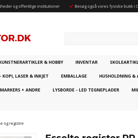
mheder og offentlige institutioner
Besøg også vores fysiske butik i
KUNSTNERARTIKLER & HOBBY
INVENTAR
SKOLEARTIK
- KOPI, LASER & INKJET
EMBALLAGE
HUSHOLDNING & 
 MARKERS + ANDRE
LYSBORDE - LED TEGNEPLADER
MI
e og registre