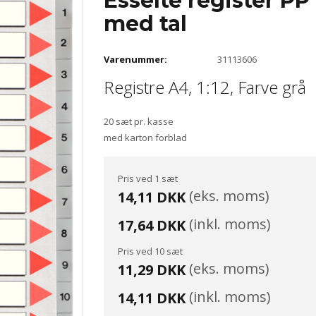
Esselte register PP 1
med tal
Varenummer:
31113606
Registre A4, 1:12, Farve grå
20 sæt pr. kasse
med karton forblad
Pris ved 1 sæt
(eks. moms)
14,11 DKK
(inkl. moms)
17,64 DKK
Pris ved 10 sæt
(eks. moms)
11,29 DKK
(inkl. moms)
14,11 DKK