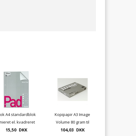
lok A4 standardblok
Kopipapir A3 Image
inieret el. kvadreret
Volume 80 gram til
15,50 DKK
100 blade
inkjet kopi og laser
104,03 DKK