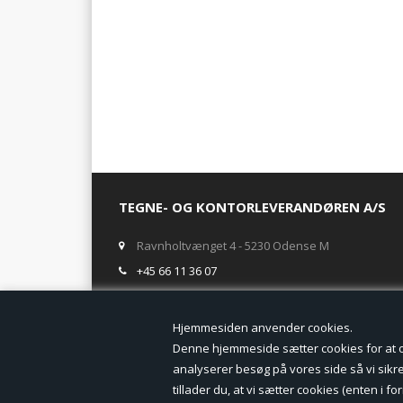
pr. æske
TEGNE- OG KONTORLEVERANDØREN A/S
Ravnholtvænget 4 - 5230 Odense M
+45 66 11 36 07
salg@tegneogkontor.dk
Hjemmesiden anven
ÅBNINGSTIDER I BUTIKKEN
Denne hjemmeside sætter cookies for at opn
analyserer besøg på vores side så vi sikrer
Mandag-Fredag: 8.00 - 17.00
tillader du, at vi sætter cookies (enten i 
Ring gerne for lagerstatus inden besøg i butikken