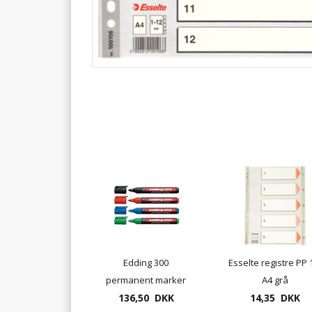
Edding 300
Esselte registre PP 
permanent marker
A4 grå
med rund spids - 10
136,50 DKK
14,35 DKK