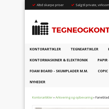
Altid skarpe priser
Salg til private, virkso
KONTORARTIKLER
TEGNEARTIKLER
KONTORMASKINER & ELEKTRONIK
PAPIR 
FOAM BOARD - SKUMPLADER M.M.
COPIC
NYHEDER
Kontorartikler
»
Arkivering og opbevaring
»
Faneblad