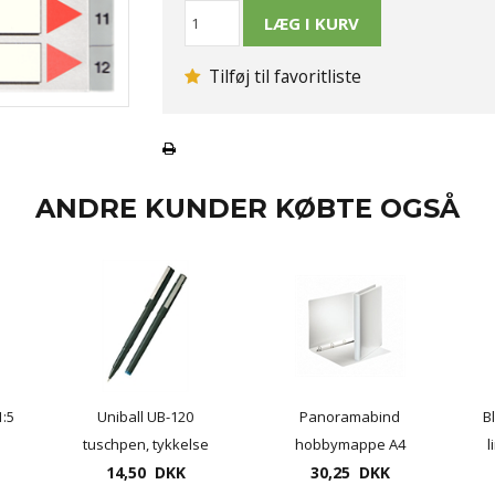
Tilføj til favoritliste
ANDRE KUNDER KØBTE OGSÅ
1:5
Uniball UB-120
Panoramabind
B
tuschpen, tykkelse
hobbymappe A4
l
14,50 DKK
0,2/0,3mm
Esselte ryg 30mm -
30,25 DKK