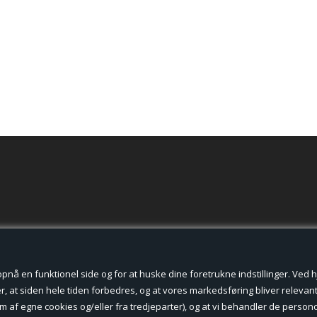
ring 16mm
der cookies.
å en funktionel side og for at huske dine foretrukne indstillinger. Ved hjæ
, at siden hele tiden forbedres, og at vores markedsføring bliver relevant 
form af egne cookies og/eller fra tredjeparter), og at vi behandler de pers