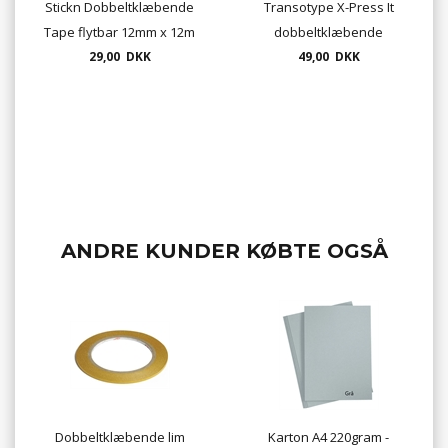
Stickn Dobbeltklæbende
Transotype X-Press It
Tape flytbar 12mm x 12m
dobbeltklæbende
29,00 DKK
montagetape 6mm x 50m -
49,00 DKK
ekstra stærk klæbeevne
ANDRE KUNDER KØBTE OGSÅ
Dobbeltklæbende lim
Karton A4 220gram -