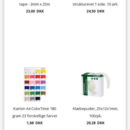
tape - 3mm x 25m
struktureret 1 side. 10 ark.
23,00 DKK
24,50 DKK
pr. pose.
Karton A4 ColorTime 180
Klæbepuder, 25x12x1mm,
gram 23 forskellige farver
100/pk.
1,88 DKK
20,28 DKK