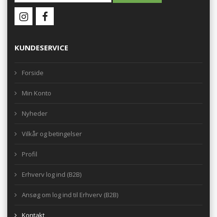
KUNDESERVICE
Forside
Min Konto
Nyheder
Vilkår og betingelser
Profil
Erhverv log ind (B2B)
Ansøg om log ind til Erhverv (B2B)
Kontakt