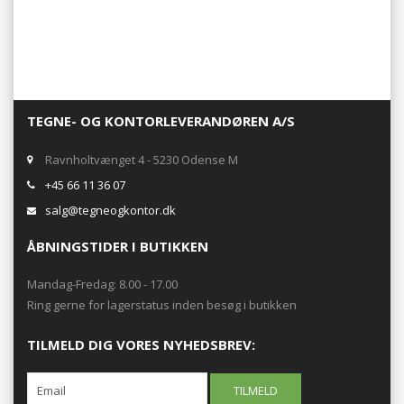
TEGNE- OG KONTORLEVERANDØREN A/S
Ravnholtvænget 4 - 5230 Odense M
+45 66 11 36 07
salg@tegneogkontor.dk
ÅBNINGSTIDER I BUTIKKEN
Mandag-Fredag: 8.00 - 17.00
Ring gerne for lagerstatus inden besøg i butikken
TILMELD DIG VORES NYHEDSBREV: