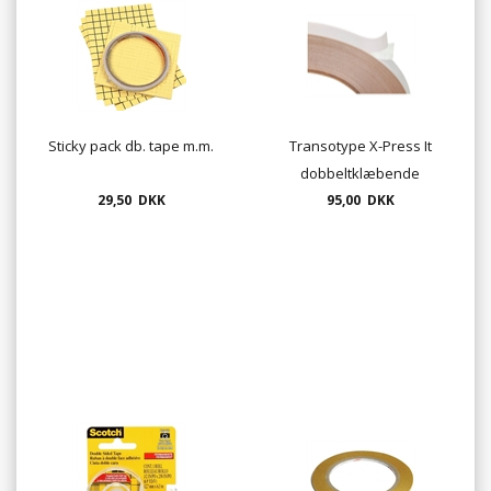
Sticky pack db. tape m.m.
Transotype X-Press It
dobbeltklæbende
29,50 DKK
montagetape 12mm x 50m
95,00 DKK
- ekstra stærk klæbeevne