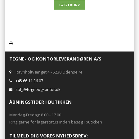
TEGNE- OG KONTORLEVERANDØREN A/S
Ravnholtvænget 4 - 5230 Odense M
+45 66 11 36 07
salg@tegneogkontor.dk
ÅBNINGSTIDER I BUTIKKEN
Mandag-Fredag: 8.00 - 17.00
Ring gerne for lagerstatus inden besøg i butikken
TILMELD DIG VORES NYHEDSBREV: