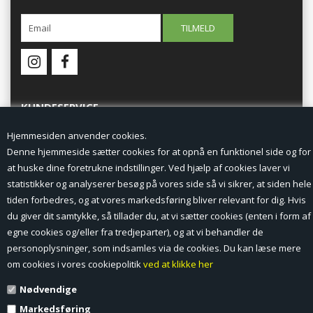
KUNDESERVICE
Hjemmesiden anvender cookies.
Forside
Denne hjemmeside sætter cookies for at opnå en funktionel side og for
at huske dine foretrukne indstillinger. Ved hjælp af cookies laver vi
Min Konto
statistikker og analyserer besøg på vores side så vi sikrer, at siden hele
tiden forbedres, og at vores markedsføring bliver relevant for dig. Hvis
Nyheder
du giver dit samtykke, så tillader du, at vi sætter cookies (enten i form af
Vilkår og betingelser
egne cookies og/eller fra tredjeparter), og at vi behandler de
personoplysninger, som indsamles via de cookies. Du kan læse mere
Profil
om cookies i vores cookiepolitik
ved at klikke her
Nødvendige
Erhverv log ind (B2B)
Markedsføring